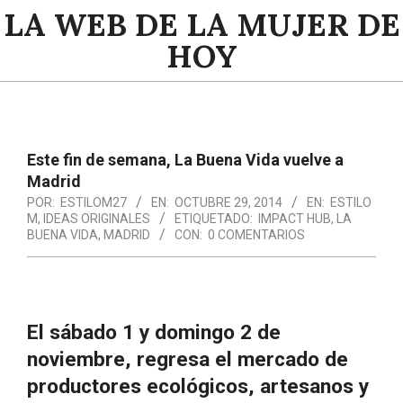
Saltar
LA WEB DE LA MUJER DE
al
HOY
contenido
Menú
de
navegación
Este fin de semana, La Buena Vida vuelve a
principal
Madrid
POR:
ESTILOM27
EN:
OCTUBRE 29, 2014
EN:
ESTILO
M
,
IDEAS ORIGINALES
ETIQUETADO:
IMPACT HUB
,
LA
BUENA VIDA
,
MADRID
CON:
0 COMENTARIOS
El sábado 1 y domingo 2 de
noviembre, regresa el mercado de
productores ecológicos, artesanos y