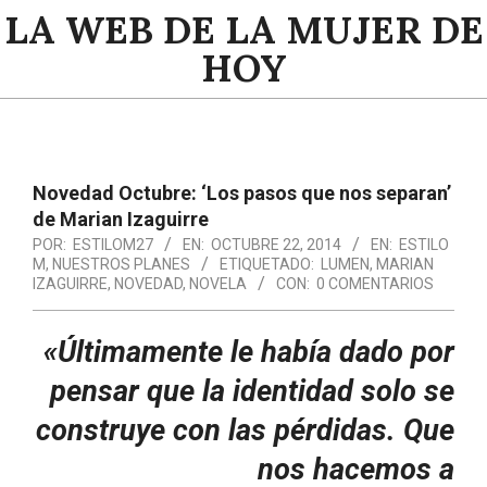
Saltar
LA WEB DE LA MUJER DE
al
HOY
contenido
Menú
de
navegación
Novedad Octubre: ‘Los pasos que nos separan’
principal
de Marian Izaguirre
POR:
ESTILOM27
EN:
OCTUBRE 22, 2014
EN:
ESTILO
M
,
NUESTROS PLANES
ETIQUETADO:
LUMEN
,
MARIAN
IZAGUIRRE
,
NOVEDAD
,
NOVELA
CON:
0 COMENTARIOS
«Últimamente le había dado por
pensar que la identidad solo se
construye con las pérdidas. Que
nos hacemos a