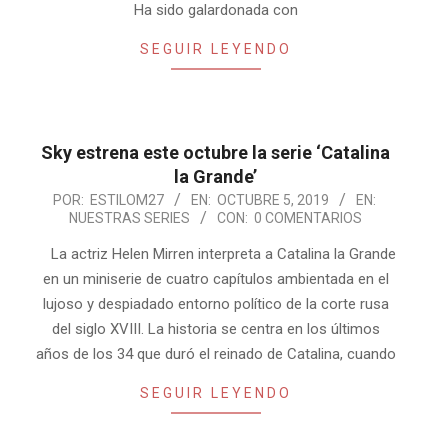
Ha sido galardonada con
SEGUIR LEYENDO
Sky estrena este octubre la serie ‘Catalina
la Grande’
2019-
POR:
ESTILOM27
EN:
OCTUBRE 5, 2019
EN:
NUESTRAS SERIES
CON:
0 COMENTARIOS
10-
05
La actriz Helen Mirren interpreta a Catalina la Grande
en un miniserie de cuatro capítulos ambientada en el
lujoso y despiadado entorno político de la corte rusa
del siglo XVIII. La historia se centra en los últimos
años de los 34 que duró el reinado de Catalina, cuando
SEGUIR LEYENDO