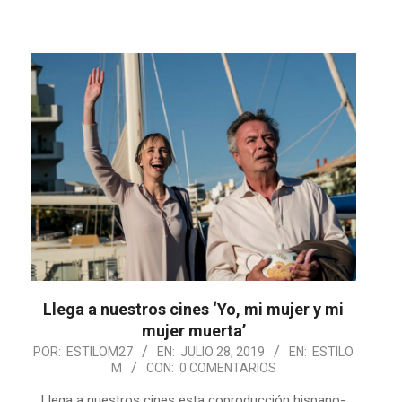
Llega a nuestros cines ‘Yo, mi mujer y mi
mujer muerta’
2019-
POR:
ESTILOM27
EN:
JULIO 28, 2019
EN:
ESTILO
M
CON:
0 COMENTARIOS
07-
28
Llega a nuestros cines esta coproducción hispano-