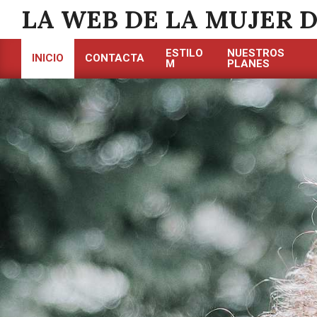
Saltar
LA WEB DE LA MUJER 
al
contenido
ESTILO
NUESTROS
INICIO
CONTACTA
M
PLANES
Menú
de
navegación
principal