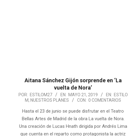
Aitana Sánchez Gijón sorprende en ‘La
vuelta de Nora’
2019-
POR:
ESTILOM27
EN:
MAYO 21, 2019
EN:
ESTILO
M
,
NUESTROS PLANES
CON:
0 COMENTARIOS
05-
21
Hasta el 23 de junio se puede disfrutar en el Teatro
Bellas Artes de Madrid de la obra La vuelta de Nora.
Una creación de Lucas Hnath dirigida por Andrés Lima
que cuenta en el reparto como protagonista la actriz