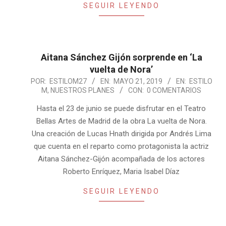
SEGUIR LEYENDO
Aitana Sánchez Gijón sorprende en ‘La
vuelta de Nora’
2019-
POR:
ESTILOM27
EN:
MAYO 21, 2019
EN:
ESTILO
M
,
NUESTROS PLANES
CON:
0 COMENTARIOS
05-
21
Hasta el 23 de junio se puede disfrutar en el Teatro
Bellas Artes de Madrid de la obra La vuelta de Nora.
Una creación de Lucas Hnath dirigida por Andrés Lima
que cuenta en el reparto como protagonista la actriz
Aitana Sánchez-Gijón acompañada de los actores
Roberto Enríquez, Maria Isabel Díaz
SEGUIR LEYENDO