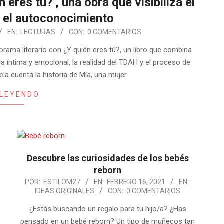
eres tú?’, una obra que visibiliza el
 el autoconocimiento
EN:
LECTURAS
CON:
0 COMENTARIOS
orama literario con ¿Y quién eres tú?, un libro que combina
a íntima y emocional, la realidad del TDAH y el proceso de
la cuenta la historia de Mía, una mujer
 LEYENDO
Descubre las curiosidades de los bebés
reborn
2021-
POR:
ESTILOM27
EN:
FEBRERO 16, 2021
EN:
IDEAS ORIGINALES
CON:
0 COMENTARIOS
02-
16
¿Estás buscando un regalo para tu hijo/a? ¿Has
pensado en un bebé reborn? Un tipo de muñecos tan