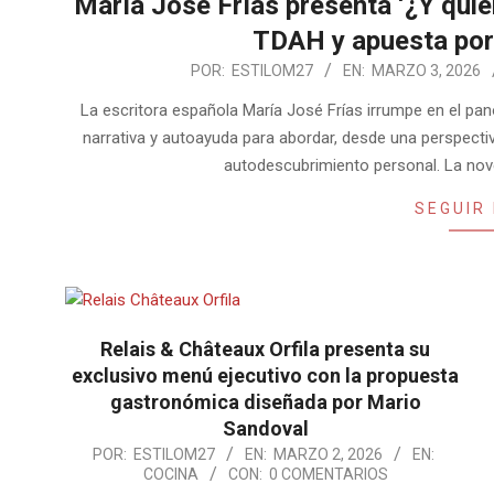
María José Frías presenta ‘¿Y quién 
TDAH y apuesta por
2026-
POR:
ESTILOM27
EN:
MARZO 3, 2026
03-
La escritora española María José Frías irrumpe en el pan
03
narrativa y autoayuda para abordar, desde una perspectiv
autodescubrimiento personal. La nove
SEGUIR
Relais & Châteaux Orfila presenta su
exclusivo menú ejecutivo con la propuesta
gastronómica diseñada por Mario
Sandoval
2026-
POR:
ESTILOM27
EN:
MARZO 2, 2026
EN:
COCINA
CON:
0 COMENTARIOS
03-