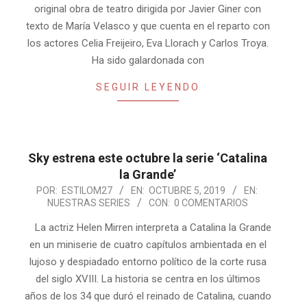
original obra de teatro dirigida por Javier Giner con
texto de María Velasco y que cuenta en el reparto con
los actores Celia Freijeiro, Eva Llorach y Carlos Troya.
Ha sido galardonada con
SEGUIR LEYENDO
Sky estrena este octubre la serie ‘Catalina
la Grande’
2019-
POR:
ESTILOM27
EN:
OCTUBRE 5, 2019
EN:
NUESTRAS SERIES
CON:
0 COMENTARIOS
10-
05
La actriz Helen Mirren interpreta a Catalina la Grande
en un miniserie de cuatro capítulos ambientada en el
lujoso y despiadado entorno político de la corte rusa
del siglo XVIII. La historia se centra en los últimos
años de los 34 que duró el reinado de Catalina, cuando