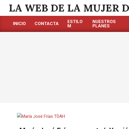
Saltar
LA WEB DE LA MUJER 
al
contenido
ESTILO
NUESTROS
INICIO
CONTACTA
M
PLANES
Menú
de
navegación
principal