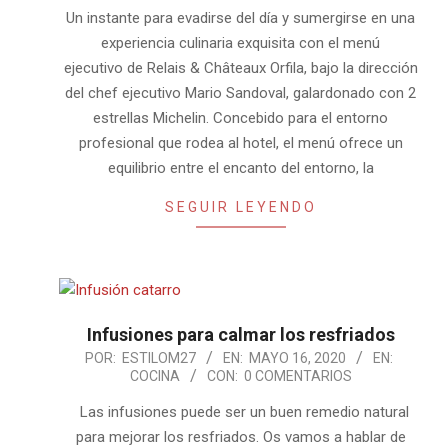
02
Un instante para evadirse del día y sumergirse en una
experiencia culinaria exquisita con el menú
ejecutivo de Relais & Châteaux Orfila, bajo la dirección
del chef ejecutivo Mario Sandoval, galardonado con 2
estrellas Michelin. Concebido para el entorno
profesional que rodea al hotel, el menú ofrece un
equilibrio entre el encanto del entorno, la
SEGUIR LEYENDO
Infusiones para calmar los resfriados
2020-
POR:
ESTILOM27
EN:
MAYO 16, 2020
EN:
COCINA
CON:
0 COMENTARIOS
05-
16
Las infusiones puede ser un buen remedio natural
para mejorar los resfriados. Os vamos a hablar de