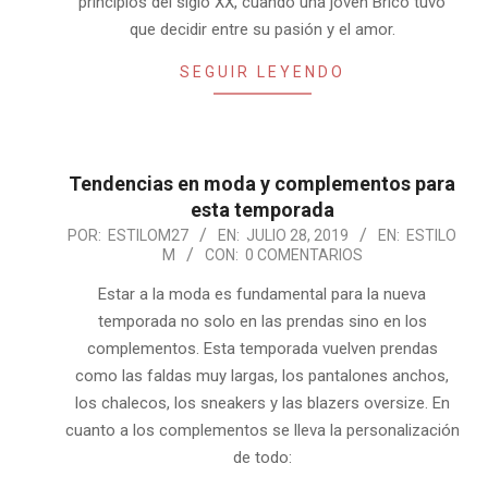
principios del siglo XX, cuando una joven Brico tuvo
que decidir entre su pasión y el amor.
SEGUIR LEYENDO
Tendencias en moda y complementos para
esta temporada
2019-
POR:
ESTILOM27
EN:
JULIO 28, 2019
EN:
ESTILO
M
CON:
0 COMENTARIOS
07-
28
Estar a la moda es fundamental para la nueva
temporada no solo en las prendas sino en los
complementos. Esta temporada vuelven prendas
como las faldas muy largas, los pantalones anchos,
los chalecos, los sneakers y las blazers oversize. En
cuanto a los complementos se lleva la personalización
de todo: