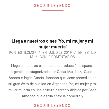
SEGUIR LEYENDO
Llega a nuestros cines ‘Yo, mi mujer y mi
mujer muerta’
2019-
POR:
ESTILOM27
EN:
JULIO 28, 2019
EN:
ESTILO
M
CON:
0 COMENTARIOS
07-
28
Llega a nuestros cines esta coproducción hispano-
argentina protagonizada por Óscar Martínez, Carlos
Areces e Ingrid García Jonsson que viene precedida de
su gran éxito de público en Argentina. Yo, mi mujer y mi
mujer muerta es una película escrita y dirigida por Santi
Amodeo que oscila entre la comedia y
SEGUIR LEYENDO