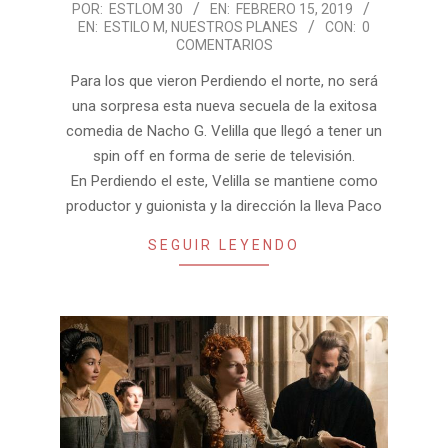
2019-
POR:
ESTLOM 30
EN:
FEBRERO 15, 2019
EN:
ESTILO M
,
NUESTROS PLANES
CON:
0
02-
COMENTARIOS
15
Para los que vieron Perdiendo el norte, no será
una sorpresa esta nueva secuela de la exitosa
comedia de Nacho G. Velilla que llegó a tener un
spin off en forma de serie de televisión.
En Perdiendo el este, Velilla se mantiene como
productor y guionista y la dirección la lleva Paco
SEGUIR LEYENDO