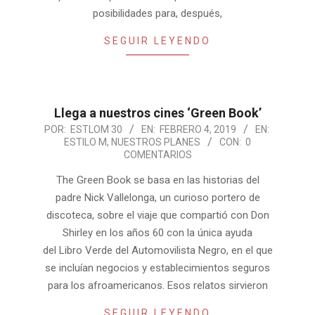
posibilidades para, después,
SEGUIR LEYENDO
Llega a nuestros cines ‘Green Book’
2019-
POR:
ESTLOM 30
EN:
FEBRERO 4, 2019
EN:
ESTILO M
,
NUESTROS PLANES
CON:
0
02-
COMENTARIOS
04
The Green Book se basa en las historias del
padre Nick Vallelonga, un curioso portero de
discoteca, sobre el viaje que compartió con Don
Shirley en los años 60 con la única ayuda
del Libro Verde del Automovilista Negro, en el que
se incluían negocios y establecimientos seguros
para los afroamericanos. Esos relatos sirvieron
SEGUIR LEYENDO