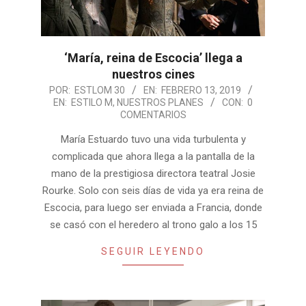
‘María, reina de Escocia’ llega a
nuestros cines
2019-
POR:
ESTLOM 30
EN:
FEBRERO 13, 2019
EN:
ESTILO M
,
NUESTROS PLANES
CON:
0
02-
COMENTARIOS
13
María Estuardo tuvo una vida turbulenta y
complicada que ahora llega a la pantalla de la
mano de la prestigiosa directora teatral Josie
Rourke. Solo con seis días de vida ya era reina de
Escocia, para luego ser enviada a Francia, donde
se casó con el heredero al trono galo a los 15
SEGUIR LEYENDO