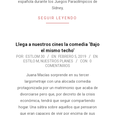
española durante los Juegos Paraolímpicos de
Sídney,
SEGUIR LEYENDO
Llega a nuestros cines la comedia ‘Bajo
el mismo techo’
2019-
POR:
ESTLOM 30
EN:
FEBRERO 5, 2019
EN:
ESTILO M
,
NUESTROS PLANES
CON:
0
02-
COMENTARIOS
05
Juana Macías sorprende en su tercer
largometraje con una alocada comedia
protagonizada por un matrimonio que acaba de
divorciarse pero que, por decreto de la crisis
económica, tendrá que seguir compartiendo
hogar. Una sátira sobre aquellos que pensaron
que eran capaces de vivir por encima de sus