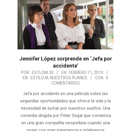
Jennifer López sorprende en ‘Jefa por
accidente’
2019-
POR:
ESTLOM 30
EN:
FEBRERO 11, 2019
EN:
ESTILO M
,
NUESTROS PLANES
CON:
0
02-
COMENTARIOS
11
Jefa por accidente es una película sobre las
segundas oportunidades que ofrece la vida y la
necesidad de luchar por nuestros sueños. Una
comedia dirigida por Peter Segal que comienza
en una gran compañía neoyorkina cuando una
mujer con gran experiencia e inteligencia