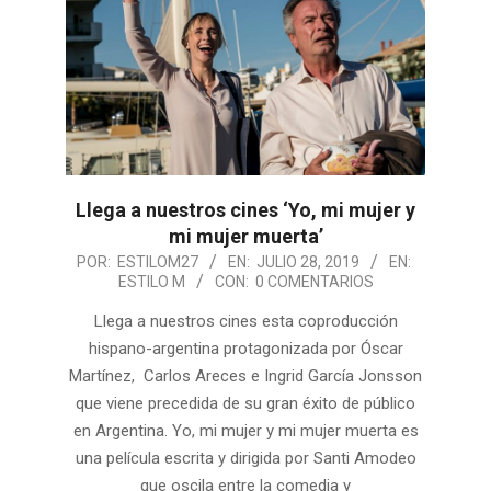
Llega a nuestros cines ‘Yo, mi mujer y
mi mujer muerta’
2019-
POR:
ESTILOM27
EN:
JULIO 28, 2019
EN:
ESTILO M
CON:
0 COMENTARIOS
07-
28
Llega a nuestros cines esta coproducción
hispano-argentina protagonizada por Óscar
Martínez, Carlos Areces e Ingrid García Jonsson
que viene precedida de su gran éxito de público
en Argentina. Yo, mi mujer y mi mujer muerta es
una película escrita y dirigida por Santi Amodeo
que oscila entre la comedia y