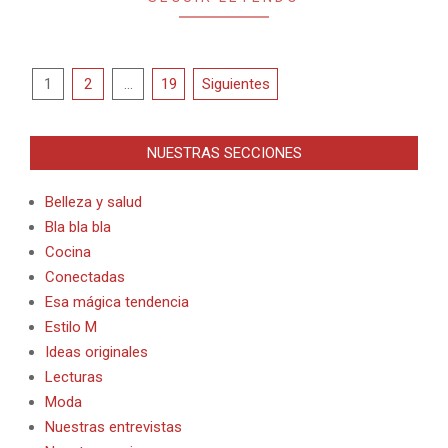
Paginación
1
2
…
19
Siguientes
de
entradas
NUESTRAS SECCIONES
Belleza y salud
Bla bla bla
Cocina
Conectadas
Esa mágica tendencia
Estilo M
Ideas originales
Lecturas
Moda
Nuestras entrevistas