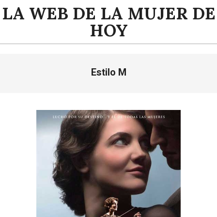
Saltar
LA WEB DE LA MUJER DE
al
HOY
contenido
Menú
Estilo M
de
navegación
principal