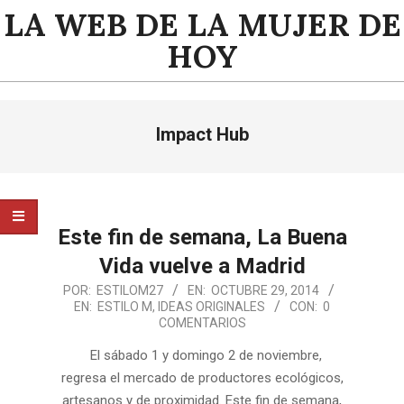
Saltar
LA WEB DE LA MUJER DE
al
HOY
contenido
Menú
Impact Hub
de
navegación
principal
Este fin de semana, La Buena
Vida vuelve a Madrid
2014-
POR:
ESTILOM27
EN:
OCTUBRE 29, 2014
EN:
ESTILO M
,
IDEAS ORIGINALES
CON:
0
10-
COMENTARIOS
29
El sábado 1 y domingo 2 de noviembre,
regresa el mercado de productores ecológicos,
artesanos y de proximidad. Este fin de semana,