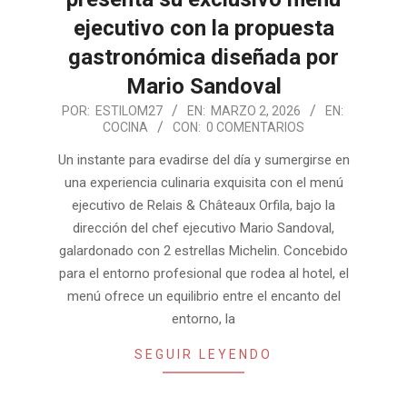
ejecutivo con la propuesta
gastronómica diseñada por
Mario Sandoval
2026-
POR:
ESTILOM27
EN:
MARZO 2, 2026
EN:
COCINA
CON:
0 COMENTARIOS
03-
02
Un instante para evadirse del día y sumergirse en
una experiencia culinaria exquisita con el menú
ejecutivo de Relais & Châteaux Orfila, bajo la
dirección del chef ejecutivo Mario Sandoval,
galardonado con 2 estrellas Michelin. Concebido
para el entorno profesional que rodea al hotel, el
menú ofrece un equilibrio entre el encanto del
entorno, la
SEGUIR LEYENDO