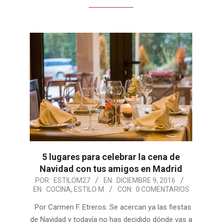
5 lugares para celebrar la cena de
Navidad con tus amigos en Madrid
2016-
POR:
ESTILOM27
EN:
DICIEMBRE 9, 2016
EN:
COCINA
,
ESTILO M
CON:
0 COMENTARIOS
12-
09
Por Carmen F. Etreros. Se acercan ya las fiestas
de Navidad y todavía no has decidido dónde vas a