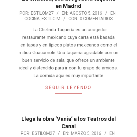
en Madrid
2016-
POR:
ESTILOM27
EN:
AGOSTO 5, 2016
EN:
COCINA
,
ESTILO M
CON:
0 COMENTARIOS
08-
05
La Chelinda Taquería es un acogedor
restaurante mexicano cuya carta está basada
en tapas y en típicos platos mexicanos como el
mítico Guacamole. Una taquería agradable con un
buen servicio de sala, que ofrece un ambiente
ideal y distendido para ir con tu grupo de amigos.
La comida aquí es muy importante
SEGUIR LEYENDO
Llega la obra ‘Vania’ a los Teatros del
Canal
2016-
POR:
ESTILOM27
EN:
MARZO 5, 2016
EN: