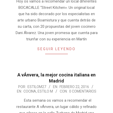
29
Hoy os vamos a recomendar un local diferentes
BOCACALLE “Street Kitchen». Un original local
que ha sido decorado por los especialistas en
arte urbano Boamistura y que cuenta detrás de
su carta, con 20 propuestas del joven cocinero
Dani Álvarez. Una joven promesa que cuenta para
triunfar con su experiencia en Martín
SEGUIR LEYENDO
A vÁnvera, la mejor cocina italiana en
Madrid
2016-
POR:
ESTILOM27
EN:
FEBRERO 22, 2016
EN:
COCINA
,
ESTILO M
CON:
0 COMENTARIOS
02-
22
Esta semana os vamos a recomendar el
restaurante A vÁnvera, un lugar cálido y refinado
que ofrece en la calle Zurbano de Madrid una