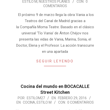
ESTILO M
,
NUESTROS PLANES
CON:
0
03-
COMENTARIOS
05
El próximo 9 de marzo llega la obra Vania a los
Teatros del Canal de Madrid gracias a
la Compañía Moma Teatre. Basado en el clásico
universal ‘Tío Vania’ de Ánton Chéjov nos
presenta las vidas de Vania, Marina, Sonia, el
Doctor, Elena y el Profesor. La acción transcurre
en una apartada
SEGUIR LEYENDO
Cocina del mundo en BOCACALLE
Street Kitchen
2016-
POR:
ESTILOM27
EN:
FEBRERO 29, 2016
EN:
COCINA
,
ESTILO M
CON:
0 COMENTARIOS
02-