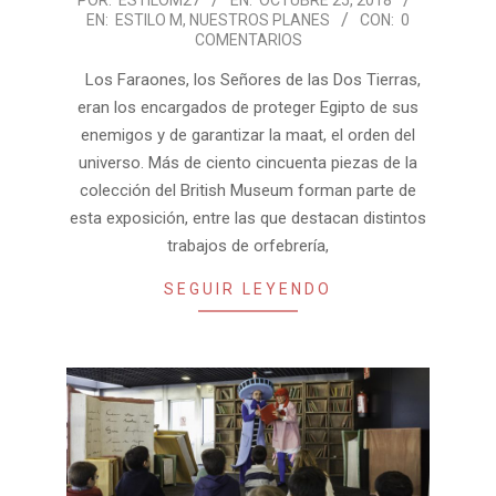
2018-
POR:
ESTILOM27
EN:
OCTUBRE 25, 2018
EN:
ESTILO M
,
NUESTROS PLANES
CON:
0
10-
COMENTARIOS
25
Los Faraones, los Señores de las Dos Tierras,
eran los encargados de proteger Egipto de sus
enemigos y de garantizar la maat, el orden del
universo. Más de ciento cincuenta piezas de la
colección del British Museum forman parte de
esta exposición, entre las que destacan distintos
trabajos de orfebrería,
SEGUIR LEYENDO