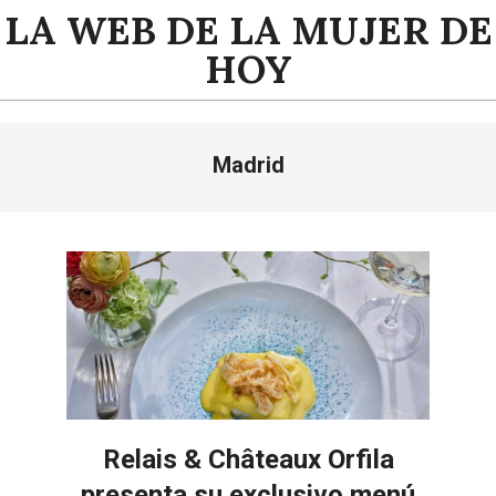
Saltar
LA WEB DE LA MUJER DE
al
HOY
contenido
Menú
Madrid
de
navegación
principal
Relais & Châteaux Orfila
presenta su exclusivo menú