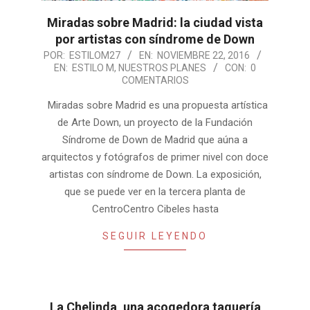
Miradas sobre Madrid: la ciudad vista
por artistas con síndrome de Down
2016-
POR:
ESTILOM27
EN:
NOVIEMBRE 22, 2016
EN:
ESTILO M
,
NUESTROS PLANES
CON:
0
11-
COMENTARIOS
22
Miradas sobre Madrid es una propuesta artística
de Arte Down, un proyecto de la Fundación
Síndrome de Down de Madrid que aúna a
arquitectos y fotógrafos de primer nivel con doce
artistas con síndrome de Down. La exposición,
que se puede ver en la tercera planta de
CentroCentro Cibeles hasta
SEGUIR LEYENDO
La Chelinda, una acogedora taquería