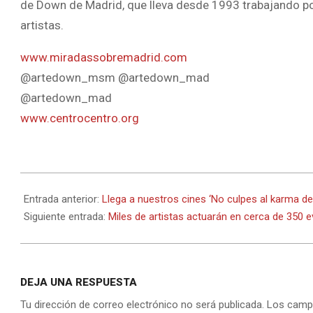
de Down de Madrid, que lleva desde 1993 trabajando por 
artistas.
www.miradassobremadrid.com
@artedown_msm @artedown_mad
@artedown_mad
www.centrocentro.org
2016-
11-
Entrada anterior:
Llega a nuestros cines ‘No culpes al karma de l
22
Siguiente entrada:
Miles de artistas actuarán en cerca de 350 
DEJA UNA RESPUESTA
Tu dirección de correo electrónico no será publicada.
Los camp