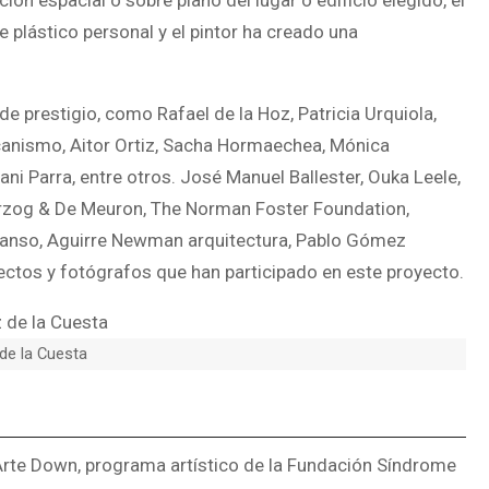
n espacial o sobre plano del lugar o edificio elegido, el
 plástico personal y el pintor ha creado una
e prestigio, como Rafael de la Hoz, Patricia Urquiola,
ecanismo, Aitor Ortiz, Sacha Hormaechea, Mónica
i Parra, entre otros. José Manuel Ballester, Ouka Leele,
erzog & De Meuron, The Norman Foster Foundation,
anso, Aguirre Newman arquitectura, Pablo Gómez
tectos y fotógrafos que han participado en este proyecto.
 de la Cuesta
Arte Down, programa artístico de la Fundación Síndrome