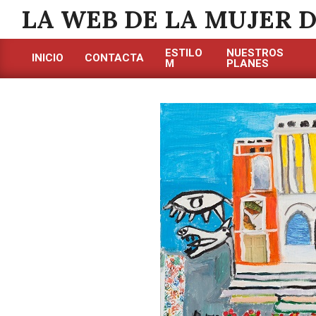
Saltar
LA WEB DE LA MUJER 
al
contenido
ESTILO
NUESTROS
INICIO
CONTACTA
M
PLANES
Menú
de
navegación
principal