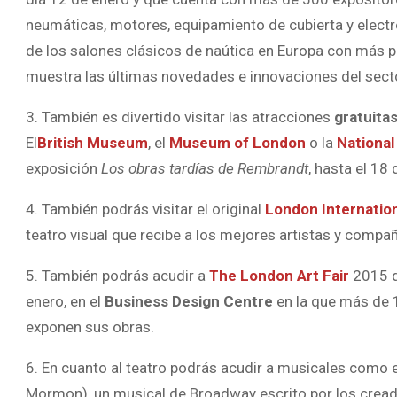
neumáticas, motores, equipamiento de cubierta y electr
de los salones clásicos de naútica en Europa con más p
muestra las últimas novedades e innovaciones del sect
3. También es divertido visitar las atracciones
gratuita
El
British Museum
, el
Museum of London
o la
National
exposición
Los obras tardías de Rembrandt
, hasta el 18 
4. También podrás visitar el original
London Internation
teatro visual que recibe a los mejores artistas y compa
5. También podrás acudir a
The London Art Fair
2015 
enero, en el
Business Design Centre
en la que más de 
exponen sus obras.
6. En cuanto al teatro podrás acudir a musicales como
Mormon), un musical de Broadway escrito por los creado