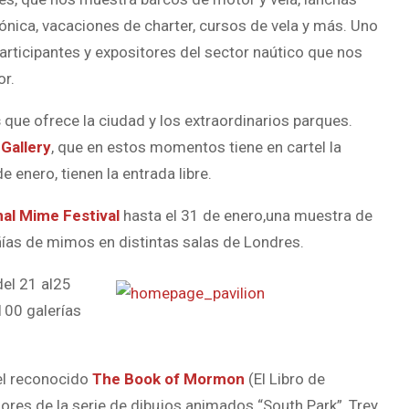
ónica, vacaciones de charter, cursos de vela y más. Uno
articipantes y expositores del sector naútico que nos
or.
s
que ofrece la ciudad y los extraordinarios parques.
 Gallery
, que en estos momentos tiene en cartel la
de enero, tienen la entrada libre.
al Mime Festival
hasta el 31 de enero,una muestra de
ñías de mimos en distintas salas de Londres.
del
21
al
25
100 galerías
 el reconocido
The Book of Mormon
(El Libro de
res de la serie de dibujos animados “South Park”, Trey