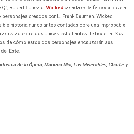
e Q”, Robert Lopez o
Wicked
basada en la famosa novela
 y personajes creados por L.
Frank Baumen. Wicked
reíble historia nunca antes contadas obre una improbable
 amistad entre dos chicas estudiantes de brujería. Sus
igos de cómo estos dos personajes encauzarán sus
del Este.
antasma de la Ópera
,
Mamma Mia
,
Los Miserables
,
Charlie y