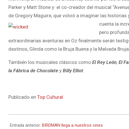
Parker y Matt Stone y el co-creador del musical “Avenu
de Gregory Maguire, que volvió a imaginar las historias
cuenta la inc
pero profunda
extraordinarias aventuras en Oz finalmente serán test
destinos, Glinda como la Bruja Buena y la Malvada Bruja 
También los musicales clásicos como
El Rey León
,
El F
la Fábrica de Chocolate
y
Billy Elliot
.
Publicado en
Top Cultural
2015-
01-
Entrada anterior:
BIRDMAN llega a nuestros cines