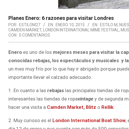
Planes Enero: 6 razones para visitar Londres
POR:
ESTILOM27
EN:
ENERO 10, 2015
EN:
ESTILO M
,
NUES
CAMDEN MARKET
,
LONDON INTERNATIONAL MIME FESTIVAL
,
MUS
CON:
0 COMENTARIOS
Enero
es uno de los
mejores meses para visitar la capi
conocidas rebajas, los espectáculos y musicales y la
un mes muy frío por lo que hay ir abrigado porque puede
importante llevar el calzado adecuado.
1. En cuanto a las
rebajas
las principales tiendas de ro
interesantes las tiendas de ropa
vintage
y de segunda ma
hacer una visita a
Camden Market
,
Blitz
o
Rellik
.
2. Muy curioso es el
London International Boat Show
,
día 12 de enero y que cuenta con más de 500 expositor