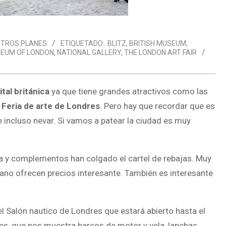
TROS PLANES
ETIQUETADO:
BLITZ
,
BRITISH MUSEUM
,
EUM OF LONDON
,
NATIONAL GALLERY
,
THE LONDON ART FAIR
tal británica
ya que tiene grandes atractivos como las
 Feria de arte de Londres
. Pero hay que recordar que es
 incluso nevar. Si vamos a patear la ciudad es muy
pa y complementos han colgado el cartel de rebajas. Muy
no ofrecen precios interesante. También es interesante
 el Salón nautico de Londres que estará abierto hasta el
es, que nos muestra barcos de motor y vela, lanchas