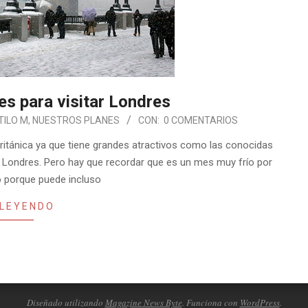
es para visitar Londres
TILO M
,
NUESTROS PLANES
CON:
0 COMENTARIOS
británica ya que tiene grandes atractivos como las conocidas
de Londres. Pero hay que recordar que es un mes muy frío por
do porque puede incluso
 LEYENDO
Diseñado utilizando
Magazine News Byte
. Funciona con
WordPress
.