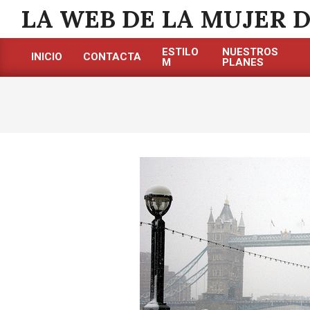
Saltar
LA WEB DE LA MUJER 
al
contenido
ESTILO
NUESTROS
INICIO
CONTACTA
M
PLANES
Menú
de
navegación
principal