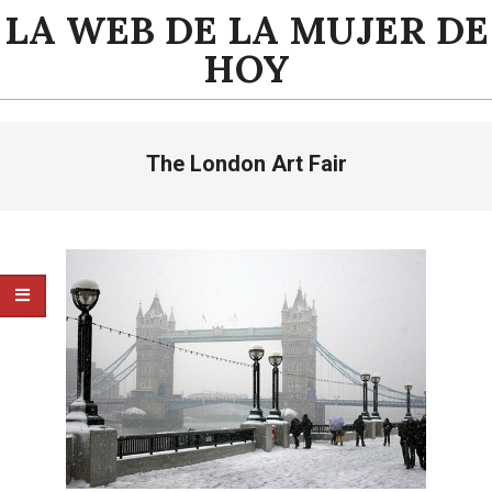
Saltar
LA WEB DE LA MUJER DE
al
HOY
contenido
Menú
The London Art Fair
de
navegación
principal