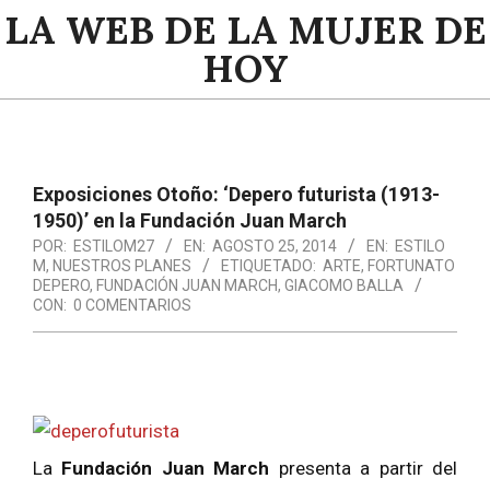
Saltar
LA WEB DE LA MUJER DE
al
HOY
contenido
Menú
de
navegación
Exposiciones Otoño: ‘Depero futurista (1913-
principal
1950)’ en la Fundación Juan March
POR:
ESTILOM27
EN:
AGOSTO 25, 2014
EN:
ESTILO
M
,
NUESTROS PLANES
ETIQUETADO:
ARTE
,
FORTUNATO
DEPERO
,
FUNDACIÓN JUAN MARCH
,
GIACOMO BALLA
CON:
0 COMENTARIOS
La
Fundación Juan March
presenta a partir del