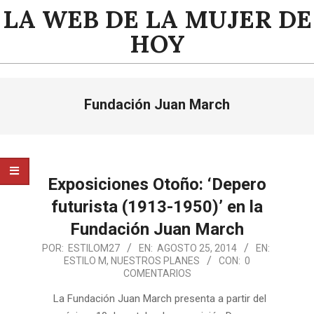
Saltar
LA WEB DE LA MUJER DE
al
HOY
contenido
Menú
Fundación Juan March
de
navegación
principal
Exposiciones Otoño: ‘Depero
futurista (1913-1950)’ en la
Fundación Juan March
2014-
POR:
ESTILOM27
EN:
AGOSTO 25, 2014
EN:
ESTILO M
,
NUESTROS PLANES
CON:
0
08-
COMENTARIOS
25
La Fundación Juan March presenta a partir del