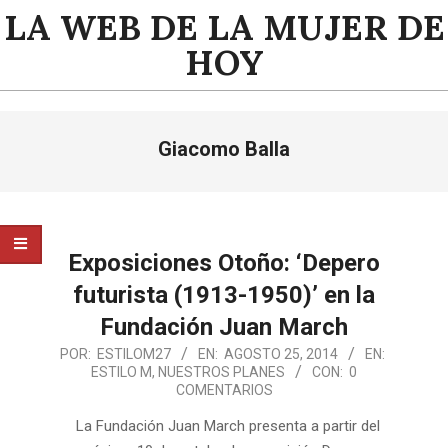
Saltar
LA WEB DE LA MUJER DE
al
HOY
contenido
Menú
Giacomo Balla
de
navegación
principal
Exposiciones Otoño: ‘Depero
futurista (1913-1950)’ en la
Fundación Juan March
2014-
POR:
ESTILOM27
EN:
AGOSTO 25, 2014
EN:
ESTILO M
,
NUESTROS PLANES
CON:
0
08-
COMENTARIOS
25
La Fundación Juan March presenta a partir del