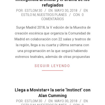
refugiados
2018-
POR:
ESTLOM 30
EN:
MAYO 30, 2018
EN:
ESTILO M
,
NUESTROS PLANES
CON:
0
05-
COMENTARIOS
30
Surge Madrid 2018, la V edición de la Muestra de
creación escénica que organiza la Comunidad de
Madrid en colaboración con 22 salas y teatros de
la región, llega a su cuarta y última semana con
una programación en la que seguirá habiendo
estrenos teatrales, además de otras propuestas
SEGUIR LEYENDO
Llega a Movistar+ la serie ‘Instinct’ con
Alan Cumming
2018-
POR:
ESTLOM 30
EN:
MAYO 30, 2018
EN: