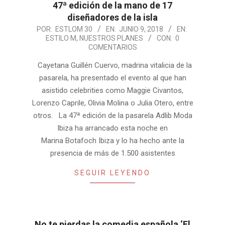
47ª edición de la mano de 17
diseñadores de la isla
2018-
POR:
ESTLOM 30
EN:
JUNIO 9, 2018
EN:
ESTILO M
,
NUESTROS PLANES
CON:
0
06-
COMENTARIOS
09
Cayetana Guillén Cuervo, madrina vitalicia de la
pasarela, ha presentado el evento al que han
asistido celebrities como Maggie Civantos,
Lorenzo Caprile, Olivia Molina o Julia Otero, entre
otros. La 47ª edición de la pasarela Adlib Moda
Ibiza ha arrancado esta noche en
Marina Botafoch Ibiza y lo ha hecho ante la
presencia de más de 1.500 asistentes
SEGUIR LEYENDO
No te pierdas la comedia española ‘El