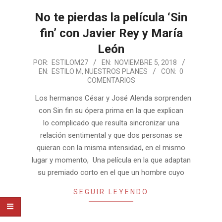
No te pierdas la película ‘Sin
fin’ con Javier Rey y María
León
2018-
POR:
ESTILOM27
EN:
NOVIEMBRE 5, 2018
EN:
ESTILO M
,
NUESTROS PLANES
CON:
0
11-
COMENTARIOS
05
Los hermanos César y José Alenda sorprenden
con Sin fin su ópera prima en la que explican
lo complicado que resulta sincronizar una
relación sentimental y que dos personas se
quieran con la misma intensidad, en el mismo
lugar y momento, Una película en la que adaptan
su premiado corto en el que un hombre cuyo
SEGUIR LEYENDO