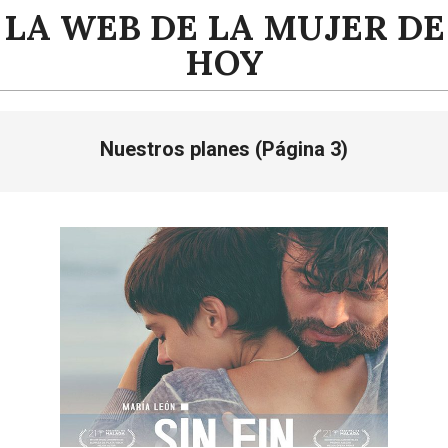
Saltar
LA WEB DE LA MUJER DE
al
HOY
contenido
Menú
Nuestros planes
(Página 3)
de
navegación
principal