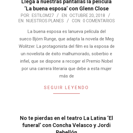
Llega a nuestras pantallas la película
‘La buena esposa’ con Glenn Close
2018-
POR:
ESTILOM27
EN:
OCTUBRE 20, 2018
EN:
NUESTROS PLANES
CON:
0 COMENTARIOS
10-
20
La buena esposa es lanueva película del
sueco Björn Runge, que adapta la novela de Meg
Wolitzer. La protagonista del film es la esposa de
un novelista de éxito malhumorado, soberbio e
infiel, que se dispone a recoger el Premio Nobel
por una carrera literaria que debe a esta mujer
más de
SEGUIR LEYENDO
No te pierdas en el teatro La Latina ‘El
funeral’ con Concha Velasco y Jordi
Rebellón