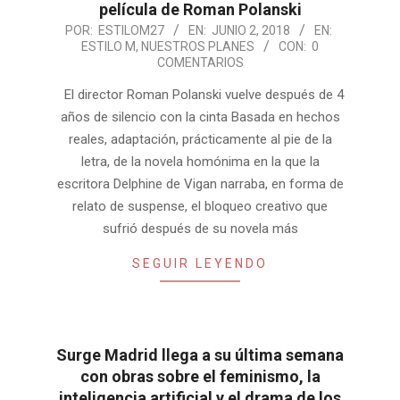
película de Roman Polanski
2018-
POR:
ESTILOM27
EN:
JUNIO 2, 2018
EN:
ESTILO M
,
NUESTROS PLANES
CON:
0
06-
COMENTARIOS
02
El director Roman Polanski vuelve después de 4
años de silencio con la cinta Basada en hechos
reales, adaptación, prácticamente al pie de la
letra, de la novela homónima en la que la
escritora Delphine de Vigan narraba, en forma de
relato de suspense, el bloqueo creativo que
sufrió después de su novela más
SEGUIR LEYENDO
Surge Madrid llega a su última semana
con obras sobre el feminismo, la
inteligencia artificial y el drama de los