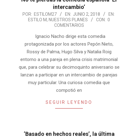
intercambio’
2018-
POR:
ESTILOM27
EN:
JUNIO 2, 2018
EN:
ESTILO M
,
NUESTROS PLANES
CON:
0
06-
COMENTARIOS
02
Ignacio Nacho dirige esta comedia
protagonizada por los actores Pepón Nieto,
Rossy de Palma, Hugo Silva y Natalia Roig
entorno a una pareja en plena crisis matrimonial
que, para celebrar su decimoquinto aniversario se
lanzan a participar en un intercambio de parejas
muy particular. Una curiosa comedia que
compotió en
SEGUIR LEYENDO
‘Basado en hechos reales’, la última