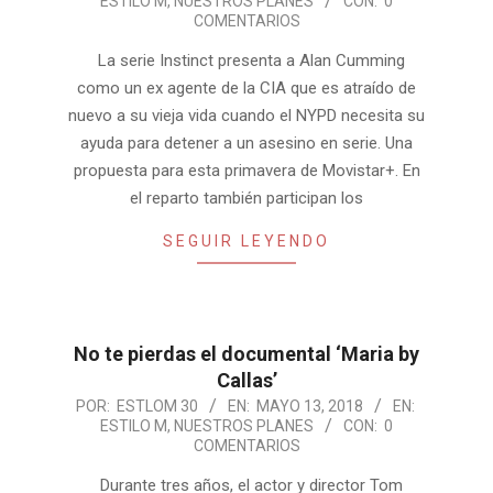
ESTILO M
,
NUESTROS PLANES
CON:
0
05-
COMENTARIOS
30
La serie Instinct presenta a Alan Cumming
como un ex agente de la CIA que es atraído de
nuevo a su vieja vida cuando el NYPD necesita su
ayuda para detener a un asesino en serie. Una
propuesta para esta primavera de Movistar+. En
el reparto también participan los
SEGUIR LEYENDO
No te pierdas el documental ‘Maria by
Callas’
2018-
POR:
ESTLOM 30
EN:
MAYO 13, 2018
EN:
ESTILO M
,
NUESTROS PLANES
CON:
0
05-
COMENTARIOS
13
Durante tres años, el actor y director Tom