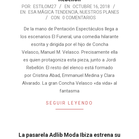
2018-
POR:
ESTILOM27
EN:
OCTUBRE 16, 2018
EN:
ESA MÁGICA TENDENCIA
,
NUESTROS PLANES
10-
CON:
0 COMENTARIOS
16
De la mano de Pentación Espectáculos llega a
los escenarios El Funeral, una comedia hilarante
escrita y dirigida por el hijo de Concha
Velasco, Manuel M. Velasco. Precisamente ella
es quien protagoniza esta pieza, junto a Jordi
Rebellón. El resto del elenco está formado
por Cristina Abad, Emmanuel Medina y Clara
Alvarado. La gran Concha Velasco «da vida» al
fantasma
SEGUIR LEYENDO
La pasarela Adlib Moda Ibiza estrena su