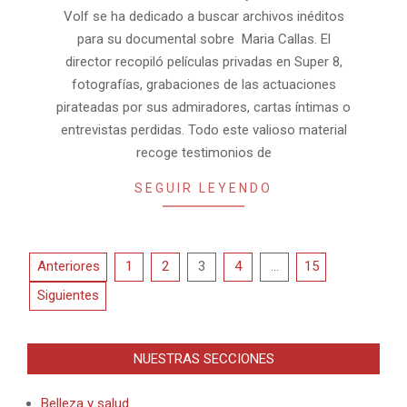
Volf se ha dedicado a buscar archivos inéditos
para su documental sobre Maria Callas. El
director recopiló películas privadas en Super 8,
fotografías, grabaciones de las actuaciones
pirateadas por sus admiradores, cartas íntimas o
entrevistas perdidas. Todo este valioso material
recoge testimonios de
SEGUIR LEYENDO
Paginación
Anteriores
1
2
3
4
…
15
de
Siguientes
entradas
NUESTRAS SECCIONES
Belleza y salud