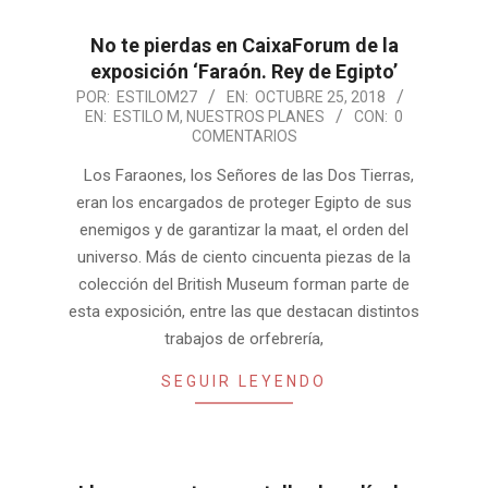
No te pierdas en CaixaForum de la
exposición ‘Faraón. Rey de Egipto’
2018-
POR:
ESTILOM27
EN:
OCTUBRE 25, 2018
EN:
ESTILO M
,
NUESTROS PLANES
CON:
0
10-
COMENTARIOS
25
Los Faraones, los Señores de las Dos Tierras,
eran los encargados de proteger Egipto de sus
enemigos y de garantizar la maat, el orden del
universo. Más de ciento cincuenta piezas de la
colección del British Museum forman parte de
esta exposición, entre las que destacan distintos
trabajos de orfebrería,
SEGUIR LEYENDO