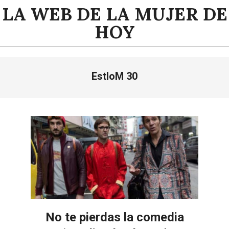
Saltar
LA WEB DE LA MUJER DE
al
HOY
contenido
Menú
EstloM 30
de
navegación
principal
No te pierdas la comedia