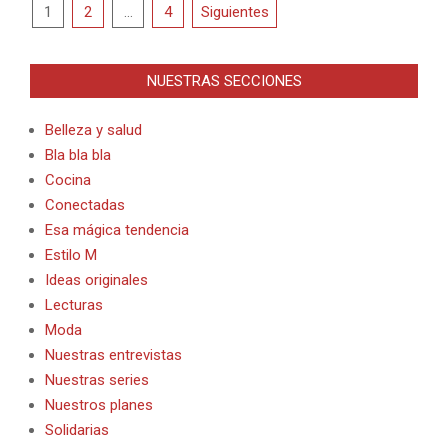
Paginación
1
2
…
4
Siguientes
de
entradas
NUESTRAS SECCIONES
Belleza y salud
Bla bla bla
Cocina
Conectadas
Esa mágica tendencia
Estilo M
Ideas originales
Lecturas
Moda
Nuestras entrevistas
Nuestras series
Nuestros planes
Solidarias