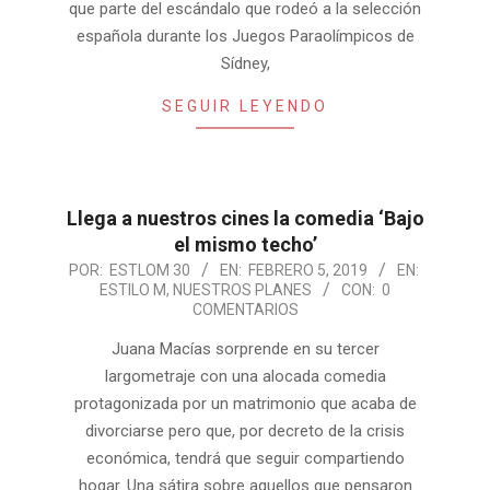
que parte del escándalo que rodeó a la selección
española durante los Juegos Paraolímpicos de
Sídney,
SEGUIR LEYENDO
Llega a nuestros cines la comedia ‘Bajo
el mismo techo’
2019-
POR:
ESTLOM 30
EN:
FEBRERO 5, 2019
EN:
ESTILO M
,
NUESTROS PLANES
CON:
0
02-
COMENTARIOS
05
Juana Macías sorprende en su tercer
largometraje con una alocada comedia
protagonizada por un matrimonio que acaba de
divorciarse pero que, por decreto de la crisis
económica, tendrá que seguir compartiendo
hogar. Una sátira sobre aquellos que pensaron