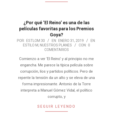
¿Por qué ‘El Reino’ es una de las
películas favoritas para los Premios
Goya?
2019-
POR:
ESTLOM 30
EN:
ENERO 31, 2019
EN:
ESTILO M
,
NUESTROS PLANES
CON:
0
01-
COMENTARIOS
31
Comienzo a ver ‘El Reino’ y al principio no me
engancha. Me parece la típica película sobre
corrupción, líos y partidos políticos. Pero de
repente la tensión da un alto y se eleva de una
forma impresionante. Antonio de la Torre
interpreta a Manuel Gómez Vidal, el político
corrupto, y
SEGUIR LEYENDO