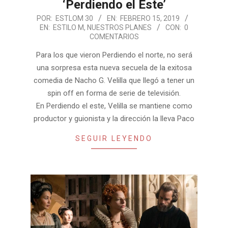
‘Perdiendo el Este’
2019-
POR:
ESTLOM 30
EN:
FEBRERO 15, 2019
EN:
ESTILO M
,
NUESTROS PLANES
CON:
0
02-
COMENTARIOS
15
Para los que vieron Perdiendo el norte, no será
una sorpresa esta nueva secuela de la exitosa
comedia de Nacho G. Velilla que llegó a tener un
spin off en forma de serie de televisión.
En Perdiendo el este, Velilla se mantiene como
productor y guionista y la dirección la lleva Paco
SEGUIR LEYENDO