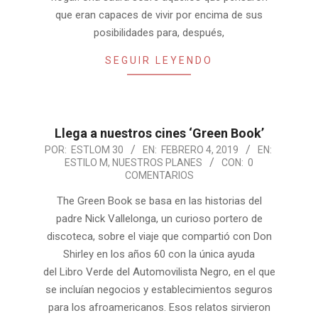
que eran capaces de vivir por encima de sus
posibilidades para, después,
SEGUIR LEYENDO
Llega a nuestros cines ‘Green Book’
2019-
POR:
ESTLOM 30
EN:
FEBRERO 4, 2019
EN:
ESTILO M
,
NUESTROS PLANES
CON:
0
02-
COMENTARIOS
04
The Green Book se basa en las historias del
padre Nick Vallelonga, un curioso portero de
discoteca, sobre el viaje que compartió con Don
Shirley en los años 60 con la única ayuda
del Libro Verde del Automovilista Negro, en el que
se incluían negocios y establecimientos seguros
para los afroamericanos. Esos relatos sirvieron