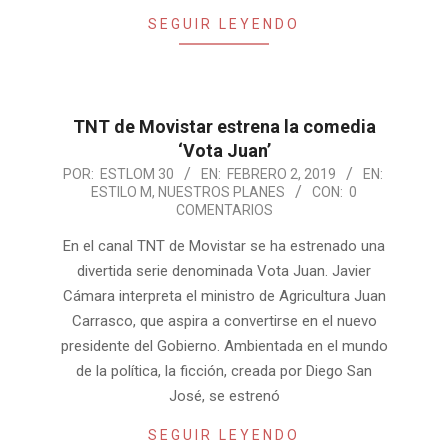
SEGUIR LEYENDO
TNT de Movistar estrena la comedia
‘Vota Juan’
2019-
POR:
ESTLOM 30
EN:
FEBRERO 2, 2019
EN:
ESTILO M
,
NUESTROS PLANES
CON:
0
02-
COMENTARIOS
02
En el canal TNT de Movistar se ha estrenado una
divertida serie denominada Vota Juan. Javier
Cámara interpreta el ministro de Agricultura Juan
Carrasco, que aspira a convertirse en el nuevo
presidente del Gobierno. Ambientada en el mundo
de la política, la ficción, creada por Diego San
José, se estrenó
SEGUIR LEYENDO