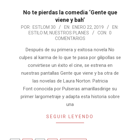
No te pierdas la comedia ‘Gente que
viene y bah’
2019-
POR:
ESTLOM 30
EN:
ENERO 22, 2019
EN:
ESTILO M
,
NUESTROS PLANES
CON:
0
01-
COMENTARIOS
22
Después de su primera y exitosa novela No
culpes al karma de lo que te pasa por gilipollas se
convirtiese un éxito el cine, se estrena en
nuestras pantallas Gente que viene y ba otra de
las novelas de Laura Norton. Patricia
Font conocida por Pulseras amarillasdirige su
primer largometraje y adapta esta historia sobre
una
SEGUIR LEYENDO