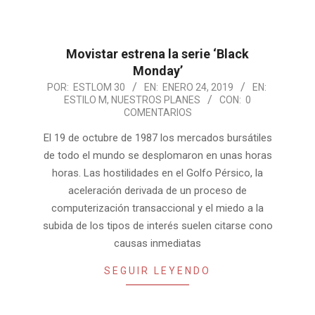
Movistar estrena la serie ‘Black
Monday’
2019-
POR:
ESTLOM 30
EN:
ENERO 24, 2019
EN:
ESTILO M
,
NUESTROS PLANES
CON:
0
01-
COMENTARIOS
24
El 19 de octubre de 1987 los mercados bursátiles
de todo el mundo se desplomaron en unas horas
horas. Las hostilidades en el Golfo Pérsico, la
aceleración derivada de un proceso de
computerización transaccional y el miedo a la
subida de los tipos de interés suelen citarse cono
causas inmediatas
SEGUIR LEYENDO