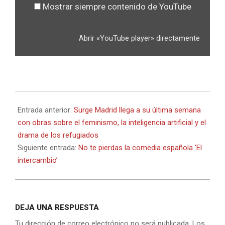
Mostrar siempre contenido de YouTube
Abrir «YouTube player» directamente
2018-
06-
Entrada anterior:
Surge Madrid llega a su última semana
02
con obras sobre el feminismo, la inteligencia artificial y el
drama de los refugiados
Siguiente entrada:
No te pierdas la comedia española ‘El
intercambio’
DEJA UNA RESPUESTA
Tu dirección de correo electrónico no será publicada.
Los