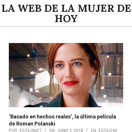
Saltar
LA WEB DE LA MUJER DE
al
HOY
contenido
Menú
de
navegación
principal
‘Basado en hechos reales’, la última película
de Roman Polanski
POR:
ESTILOM27
EN:
JUNIO 2, 2018
EN:
ESTILO M
,