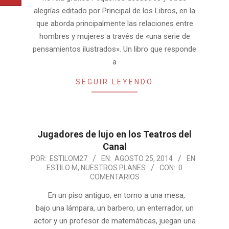
alegrías editado por Principal de los Libros, en la
que aborda principalmente las relaciones entre
hombres y mujeres a través de «una serie de
pensamientos ilustrados». Un libro que responde
a
SEGUIR LEYENDO
Jugadores de lujo en los Teatros del
Canal
2014-
POR:
ESTILOM27
EN:
AGOSTO 25, 2014
EN:
ESTILO M
,
NUESTROS PLANES
CON:
0
08-
COMENTARIOS
25
En un piso antiguo, en torno a una mesa,
bajo una lámpara, un barbero, un enterrador, un
actor y un profesor de matemáticas, juegan una