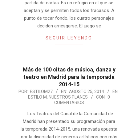
partida de cartas. Es un refugio en el que se
aceptan y se permiten todos los fracasos. A
punto de tocar fondo, los cuatro personajes
deciden arriesgarse. El juego se
SEGUIR LEYENDO
Más de 100 citas de música, danza y
teatro en Madrid para la temporada
2014-15
2014-
POR:
ESTILOM27
EN:
AGOSTO 25, 2014
EN:
ESTILO M
,
NUESTROS PLANES
CON:
0
08-
COMENTARIOS
25
Los Teatros del Canal de la Comunidad de
Madrid han presentado su programación para
la temporada 2014-2015, una renovada apuesta
por la diversidad de géneros artísticos con más