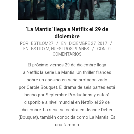
‘La Mantis’ llega a Netflix el 29 de
diciembre
2017-
POR:
ESTILOM27
EN:
DICIEMBRE 27, 2017
EN:
ESTILO M
,
NUESTROS PLANES
CON:
0
12-
COMENTARIOS
27
El próximo viernes 29 de diciembre llega
a Netflix la serie La Mantis. Un thriller francés
sobre un asesino en serie protagonizado
por Carole Bouquet. El drama de seis partes está
hecho por Septembre Productions y estará
disponible a nivel mundial en Netflix el 29 de
diciembre. La serie se centra en Jeanne Deber
(Bouquet), también conocida como La Mantis. Es
una famosa