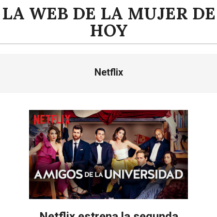
Saltar
LA WEB DE LA MUJER DE
al
HOY
contenido
Menú
Netflix
de
navegación
principal
Netflix estrena la segunda