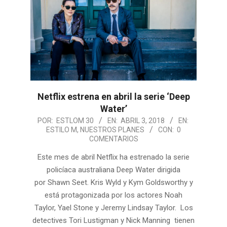
Netflix estrena en abril la serie ‘Deep
Water’
2018-
POR:
ESTLOM 30
EN:
ABRIL 3, 2018
EN:
ESTILO M
,
NUESTROS PLANES
CON:
0
04-
COMENTARIOS
03
Este mes de abril Netflix ha estrenado la serie
policíaca australiana Deep Water dirigida
por Shawn Seet. Kris Wyld y Kym Goldsworthy y
está protagonizada por los actores Noah
Taylor, Yael Stone y Jeremy Lindsay Taylor. Los
detectives Tori Lustigman y Nick Manning tienen