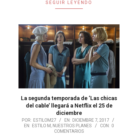
SEGUIR LEYENDO
La segunda temporada de ‘Las chicas
del cable’ llegará a Netflix el 25 de
diciembre
2017-
POR:
ESTILOM27
EN:
DICIEMBRE 7, 2017
EN:
ESTILO M
,
NUESTROS PLANES
CON:
0
12-
COMENTARIOS
07