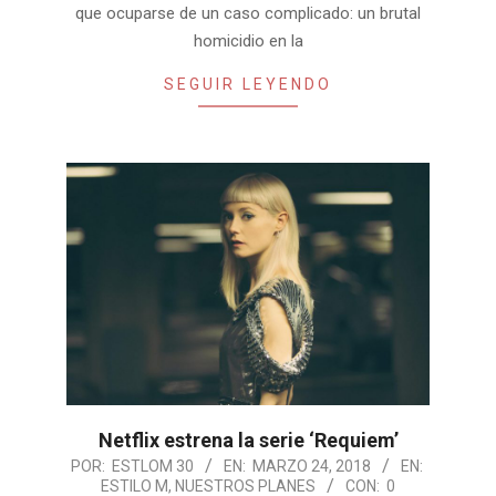
que ocuparse de un caso complicado: un brutal
homicidio en la
SEGUIR LEYENDO
Netflix estrena la serie ‘Requiem’
2018-
POR:
ESTLOM 30
EN:
MARZO 24, 2018
EN:
ESTILO M
,
NUESTROS PLANES
CON:
0
03-