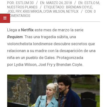
POR:
ESTLOM 30
EN:
MARZO 24, 2018
EN:
ESTILO M
,
NUESTROS PLANES
ETIQUETADO:
BRENDAN COYLE
,
JOEL FRY
,
KRIS MRKSA
,
LYDIA WILSON
,
NETFLIX
CON:
0
COMENTARIOS
Llega a
Netflix
este mes de marzo la serie
Requiem
. Tras una tragedia súbita, una
violonchelista londinense descubre secretos que
relacionan a su madre con la desaparición de una
niña en un pueblo de Gales.
Protagonizada
por
Lydia Wilson, Joel Fry y Brendan Coyle.