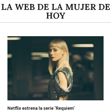
Saltar
LA WEB DE LA MUJER DE
al
HOY
contenido
Menú
de
navegación
principal
Netflix estrena la serie ‘Requiem’