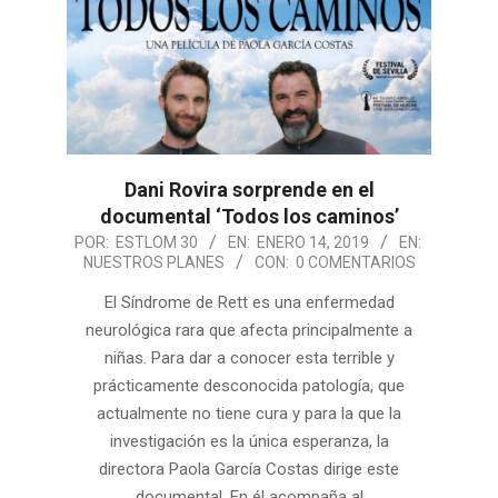
Dani Rovira sorprende en el
documental ‘Todos los caminos’
2019-
POR:
ESTLOM 30
EN:
ENERO 14, 2019
EN:
NUESTROS PLANES
CON:
0 COMENTARIOS
01-
14
El Síndrome de Rett es una enfermedad
neurológica rara que afecta principalmente a
niñas. Para dar a conocer esta terrible y
prácticamente desconocida patología, que
actualmente no tiene cura y para la que la
investigación es la única esperanza, la
directora Paola García Costas dirige este
documental. En él acompaña al