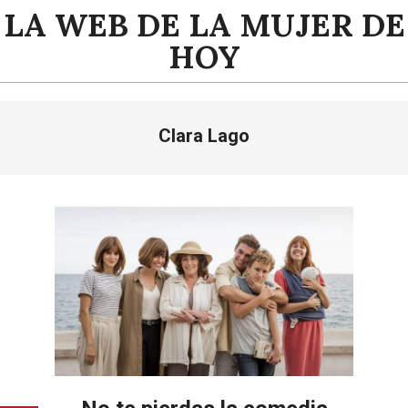
Saltar
LA WEB DE LA MUJER DE
al
HOY
contenido
Menú
Clara Lago
de
navegación
principal