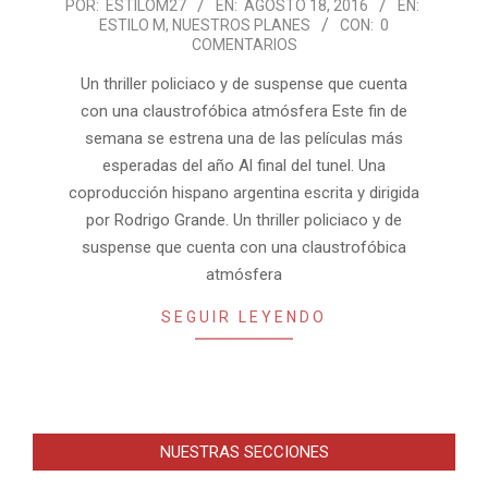
2016-
POR:
ESTILOM27
EN:
AGOSTO 18, 2016
EN:
ESTILO M
,
NUESTROS PLANES
CON:
0
08-
COMENTARIOS
18
Un thriller policiaco y de suspense que cuenta
con una claustrofóbica atmósfera Este fin de
semana se estrena una de las películas más
esperadas del año Al final del tunel. Una
coproducción hispano argentina escrita y dirigida
por Rodrigo Grande. Un thriller policiaco y de
suspense que cuenta con una claustrofóbica
atmósfera
SEGUIR LEYENDO
NUESTRAS SECCIONES