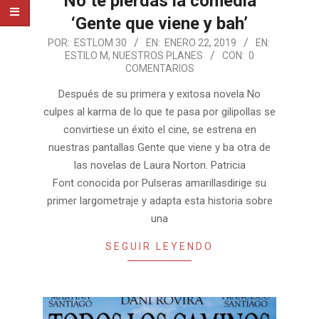
No te pierdas la comedia
‘Gente que viene y bah’
2019-
POR:
ESTLOM 30
EN:
ENERO 22, 2019
EN:
ESTILO M
,
NUESTROS PLANES
CON:
0
01-
COMENTARIOS
22
Después de su primera y exitosa novela No
culpes al karma de lo que te pasa por gilipollas se
convirtiese un éxito el cine, se estrena en
nuestras pantallas Gente que viene y ba otra de
las novelas de Laura Norton. Patricia
Font conocida por Pulseras amarillasdirige su
primer largometraje y adapta esta historia sobre
una
SEGUIR LEYENDO