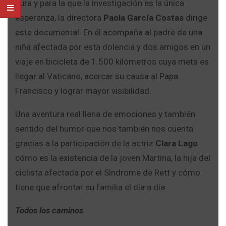
cura y para la que la investigación es la única
esperanza, la directora
Paola García Costas
dirige
este documental. En él acompaña al padre de una
niña afectada por esta dolencia y dos amigos en un
viaje en bicicleta de 1.500 kilómetros cuya meta es
llegar al Vaticano, acercar su causa al Papa
Francisco y lograr mayor visibilidad.
Una aventura real llena de emociones y también
sentido del humor que nos también nos cuenta
gracias a la participación de la actriz
Clara Lago
cómo es la existencia de la joven Martina, la hija del
ciclista afectada por el Síndrome de Rett y cómo
tiene que afrontar su familia el día a día.
Todos los caminos