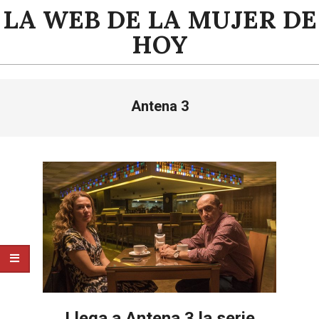
Saltar
LA WEB DE LA MUJER DE
al
HOY
contenido
Menú
Antena 3
de
navegación
principal
Llega a Antena 3 la serie