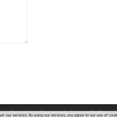
Diseñado utilizando
Magazine News Byte
. Funciona con
WordPress
.
ver our services. By using our services, you agree to our use of cook