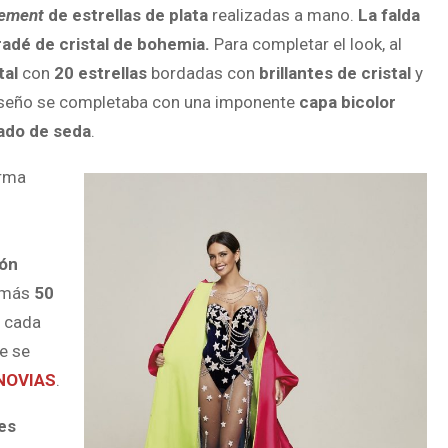
cement
de estrellas de plata
realizadas a mano.
La falda
adé de cristal de bohemia.
Para completar el look, al
tal
con
20 estrellas
bordadas con
brillantes de cristal
y
diseño se completaba con una imponente
capa bicolor
ado de seda
.
irma
ión
s más
50
e cada
de se
NOVIAS
.
es