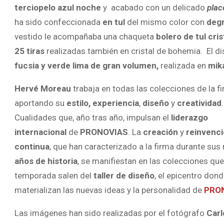
terciopelo azul noche
y acabado con un delicado
pla
ha sido confeccionada
en tul
del mismo color con
degr
vestido le acompañaba una chaqueta
bolero de tul cris
25 tiras
realizadas también en cristal de bohemia. El 
fucsia y verde lima de gran volumen,
realizada en
mik
Hervé Moreau
trabaja en todas las colecciones de la f
aportando su
estilo, experiencia
,
diseño
y
creatividad
.
Cualidades que, año tras año, impulsan el
liderazgo
internacional
de
PRONOVIAS
. La
creación
y
reinvenc
continua
, que han caracterizado a la firma durante su
años de historia
, se manifiestan en las colecciones qu
temporada salen del
taller de diseño
, el epicentro don
materializan las nuevas ideas y la personalidad de
PRO
Las imágenes han sido realizadas por el fotógrafo
Carl