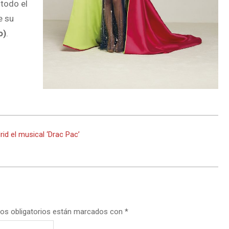
todo el
e su
o)
.
rid el musical ‘Drac Pac’
os obligatorios están marcados con
*