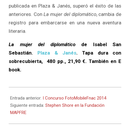
publicada en Plaza & Janés, superó el éxito de las
anteriores. Con
La mujer del diplomático
, cambia de
registro para embarcarse en una nueva aventura
literaria.
La mujer del diplomático
de Isabel San
Sebastián.
Plaza & Janés
. Tapa dura con
sobrecubierta,
480 pp.,
21,90 €. También en E
book.
2014-
09-
Entrada anterior:
I Concurso FotoMobileFnac 2014
11
Siguiente entrada:
Stephen Shore en la Fundación
MAPFRE