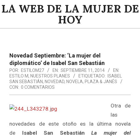
Saltar
LA WEB DE LA MUJER DE
al
HOY
contenido
Menú
de
navegación
Novedad Septiembre: ‘La mujer del
principal
diplomático’ de Isabel San Sebastián
POR:
ESTILOM27
EN:
SEPTIEMBRE 11, 2014
EN:
ESTILO M
,
NUESTROS PLANES
ETIQUETADO:
ISABEL
SAN SEBASTIÁN
,
NOVEDAD
,
NOVELA
,
PLAZA & JANÉS
CON:
0 COMENTARIOS
Otra de
las
novedades de este otoño es la última novela
de
Isabel San Sebastián
La mujer del