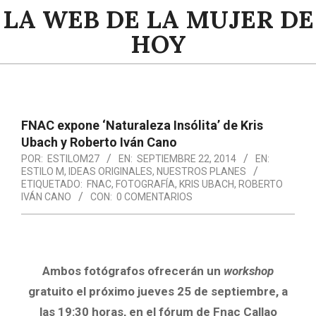
Saltar
LA WEB DE LA MUJER DE
al
HOY
contenido
Menú
de
navegación
FNAC expone ‘Naturaleza Insólita’ de Kris
principal
Ubach y Roberto Iván Cano
POR:
ESTILOM27
EN:
SEPTIEMBRE 22, 2014
EN:
ESTILO M
,
IDEAS ORIGINALES
,
NUESTROS PLANES
ETIQUETADO:
FNAC
,
FOTOGRAFÍA
,
KRIS UBACH
,
ROBERTO
IVÁN CANO
CON:
0 COMENTARIOS
Ambos fotógrafos ofrecerán un
workshop
gratuito el próximo jueves 25 de septiembre, a
las 19:30 horas,
en el fórum de Fnac Callao