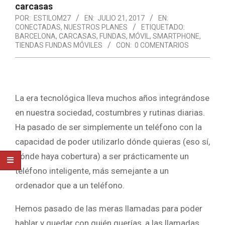
carcasas
POR:
ESTILOM27
EN:
JULIO 21, 2017
EN:
CONECTADAS
,
NUESTROS PLANES
ETIQUETADO:
BARCELONA
,
CARCASAS
,
FUNDAS
,
MÓVIL
,
SMARTPHONE
,
TIENDAS FUNDAS MÓVILES
CON:
0 COMENTARIOS
La era tecnológica lleva muchos años integrándose
en nuestra sociedad, costumbres y rutinas diarias.
Ha pasado de ser simplemente un teléfono con la
capacidad de poder utilizarlo dónde quieras (eso sí,
dónde haya cobertura) a ser prácticamente un
teléfono inteligente, más semejante a un
ordenador que a un teléfono.
Hemos pasado de las meras llamadas para poder
hablar y quedar con quién querías, a las llamadas