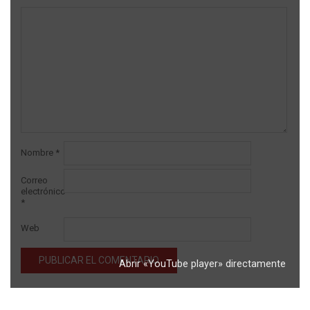
Nombre
*
Correo
electrónico
*
Web
Abrir «YouTube player» directamente
Alternative: