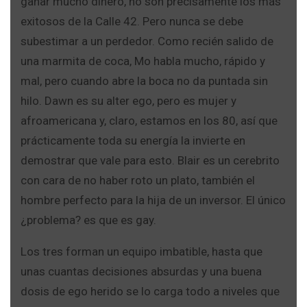
ganar mucho dinero, no son precisamente los más
exitosos de la Calle 42. Pero nunca se debe
subestimar a un perdedor. Como recién salido de
una marmita de coca, Mo habla mucho, rápido y
mal, pero cuando abre la boca no da puntada sin
hilo. Dawn es su alter ego, pero es mujer y
afroamericana y, claro, estamos en los 80, así que
prácticamente toda su energía la invierte en
demostrar que vale para esto. Blair es un cerebrito
con cara de no haber roto un plato, también el
hombre perfecto para la hija de un inversor. El único
¿problema? es que es gay.
Los tres forman un equipo imbatible, hasta que
unas cuantas decisiones absurdas y una buena
dosis de ego herido se lo carga todo a niveles que