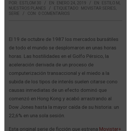
POR:
ESTLOM 30
EN:
ENERO 24, 2019
EN:
ESTILO M
,
NUESTROS PLANES
ETIQUETADO:
MOVISTAR SERIES
,
SERIE
CON:
0 COMENTARIOS
El 19 de octubre de 1987 los mercados bursátiles
de todo el mundo se desplomaron en unas horas
horas. Las hostilidades en el Golfo Pérsico, la
aceleración derivada de un proceso de
computerización transaccional y el miedo a la
subida de los tipos de interés suelen citarse cono
causas inmediatas de un efecto dominó que
comenzó en Hong Kong y acabó arrastrando al
Dow Jones hasta la mayor caída de su historia: un
22,6% en una sola sesión.
Esta original serie de ficción que estrena
Movistar+