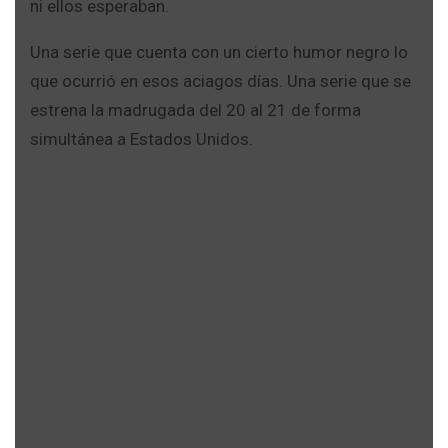
ni ellos esperaban.
Una serie que cuenta con un cierto humor negro lo
que ocurrió en esos aciagos días. Una serie que se
estrena la madrugada del 20 al 21 de forma
simultánea a Estados Unidos.