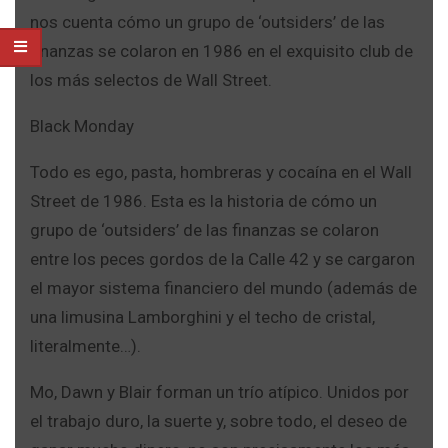
nos cuenta cómo un grupo de ‘outsiders’ de las
finanzas se colaron en 1986 en el exquisito club de
los más selectos de Wall Street.
Black Monday
Todo es ego, pasta, hombreras y cocaína en el Wall
Street de 1986. Esta es la historia de cómo un
grupo de ‘outsiders’ de las finanzas se colaron
entre los peces gordos de la Calle 42 y se cargaron
el mayor sistema financiero del mundo (además de
una limusina Lamborghini y el techo de cristal,
literalmente…).
Mo, Dawn y Blair forman un trío atípico. Unidos por
el trabajo duro, la suerte y, sobre todo, el deseo de