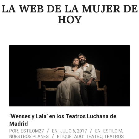
Saltar
LA WEB DE LA MUJER DE
al
HOY
contenido
Menú
de
navegación
principal
‘Wenses y Lala’ en los Teatros Luchana de
Madrid
POR:
ESTILOM27
EN:
JULIO 6, 2017
EN:
ESTILO M
,
NUESTROS PLANES
ETIQUETADO:
TEATRO
,
TEATROS