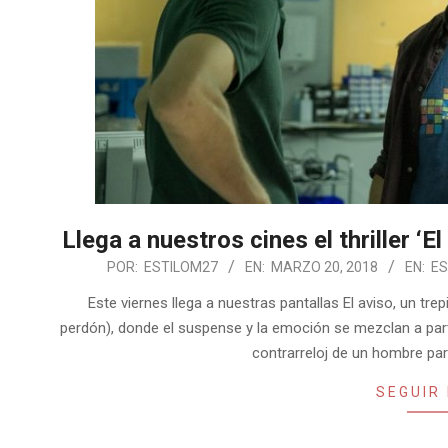
Llega a nuestros cines el thriller ‘E
2018-
POR:
ESTILOM27
EN:
MARZO 20, 2018
EN:
ES
03-
Este viernes llega a nuestras pantallas El aviso, un trepi
20
perdón), donde el suspense y la emoción se mezclan a part
contrarreloj de un hombre para
SEGUIR