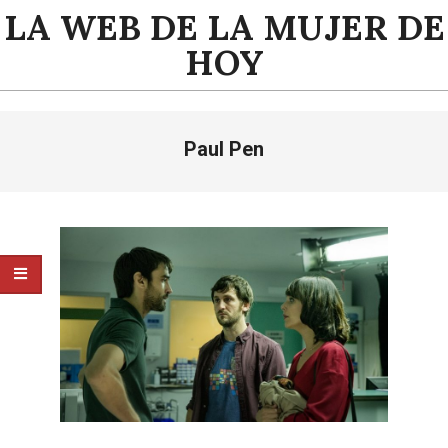
Saltar
LA WEB DE LA MUJER DE
al
HOY
contenido
Menú
Paul Pen
de
navegación
principal