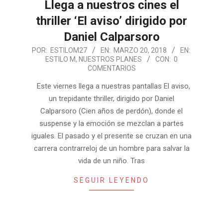
Llega a nuestros cines el
thriller ‘El aviso’ dirigido por
Daniel Calparsoro
2018-
POR:
ESTILOM27
EN:
MARZO 20, 2018
EN:
ESTILO M
,
NUESTROS PLANES
CON:
0
03-
COMENTARIOS
20
Este viernes llega a nuestras pantallas El aviso,
un trepidante thriller, dirigido por Daniel
Calparsoro (Cien años de perdón), donde el
suspense y la emoción se mezclan a partes
iguales. El pasado y el presente se cruzan en una
carrera contrarreloj de un hombre para salvar la
vida de un niño. Tras
SEGUIR LEYENDO