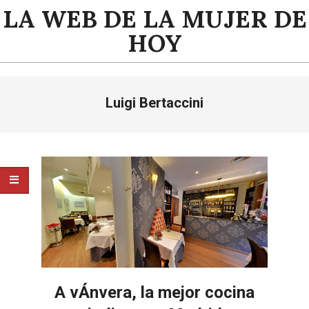
Saltar
LA WEB DE LA MUJER DE
al
HOY
contenido
Menú
Luigi Bertaccini
de
navegación
principal
A vÁnvera, la mejor cocina