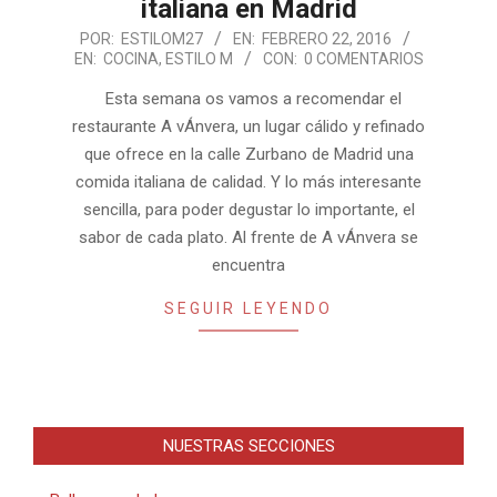
italiana en Madrid
2016-
POR:
ESTILOM27
EN:
FEBRERO 22, 2016
EN:
COCINA
,
ESTILO M
CON:
0 COMENTARIOS
02-
22
Esta semana os vamos a recomendar el
restaurante A vÁnvera, un lugar cálido y refinado
que ofrece en la calle Zurbano de Madrid una
comida italiana de calidad. Y lo más interesante
sencilla, para poder degustar lo importante, el
sabor de cada plato. Al frente de A vÁnvera se
encuentra
SEGUIR LEYENDO
NUESTRAS SECCIONES