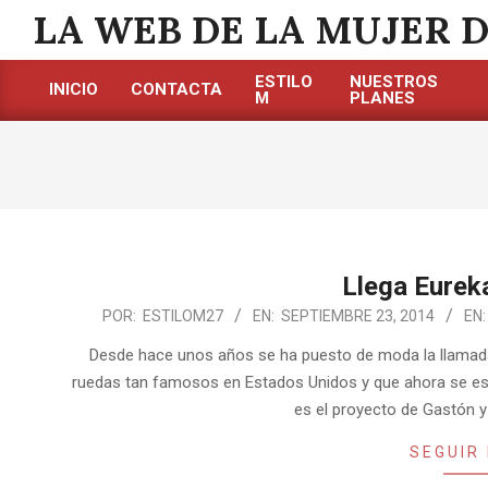
Saltar
LA WEB DE LA MUJER 
al
contenido
ESTILO
NUESTROS
INICIO
CONTACTA
M
PLANES
Menú
de
navegación
principal
Llega Eurek
2014-
POR:
ESTILOM27
EN:
SEPTIEMBRE 23, 2014
EN:
09-
Desde hace unos años se ha puesto de moda la llamada
23
ruedas tan famosos en Estados Unidos y que ahora se es
es el proyecto de Gastón y 
SEGUIR