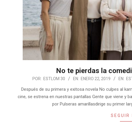
No te pierdas la comedi
2019-
POR:
ESTLOM 30
EN:
ENERO 22, 2019
EN:
ES
01-
Después de su primera y exitosa novela No culpes al karma
22
cine, se estrena en nuestras pantallas Gente que viene y b
por Pulseras amarillasdirige su primer la
SEGUIR