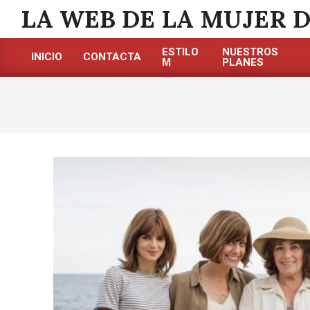
Saltar
LA WEB DE LA MUJER 
al
contenido
ESTILO
NUESTROS
INICIO
CONTACTA
M
PLANES
Menú
de
navegación
principal