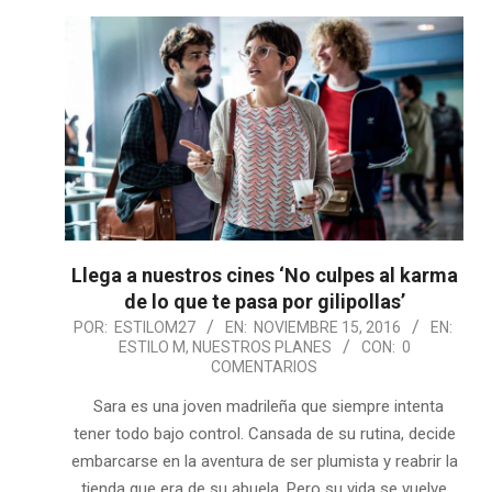
Llega a nuestros cines ‘No culpes al karma
de lo que te pasa por gilipollas’
2016-
POR:
ESTILOM27
EN:
NOVIEMBRE 15, 2016
EN:
ESTILO M
,
NUESTROS PLANES
CON:
0
11-
COMENTARIOS
15
Sara es una joven madrileña que siempre intenta
tener todo bajo control. Cansada de su rutina, decide
embarcarse en la aventura de ser plumista y reabrir la
tienda que era de su abuela. Pero su vida se vuelve