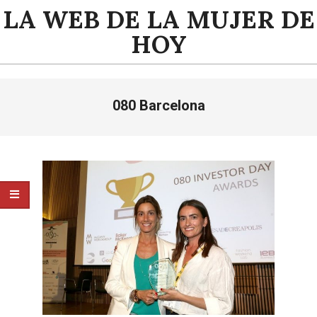
Saltar
LA WEB DE LA MUJER DE
al
HOY
contenido
Menú
080 Barcelona
de
navegación
principal