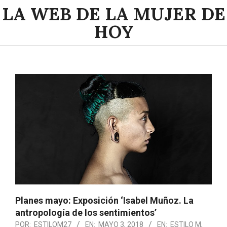
Saltar
LA WEB DE LA MUJER DE
al
HOY
contenido
Menú
de
navegación
principal
Planes mayo: Exposición ‘Isabel Muñoz. La
antropología de los sentimientos’
POR:
ESTILOM27
EN:
MAYO 3, 2018
EN:
ESTILO M
,