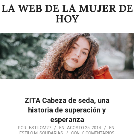
Saltar
LA WEB DE LA MUJER DE
al
HOY
contenido
Menú
de
navegación
principal
ZITA Cabeza de seda, una
historia de superación y
esperanza
2014-
POR:
ESTILOM27
EN:
AGOSTO 25, 2014
EN:
ESTILO M
,
SOLIDARIAS
CON:
0 COMENTARIOS