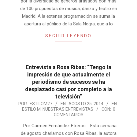
por la diversidad de géneros artísticos con más
de 100 propuestas de música, danza y teatro en
Madrid. A la extensa programación se suma la
apertura al público de la Sala Negra, que a lo
SEGUIR LEYENDO
Entrevista a Rosa Ribas: “Tengo la
impresión de que actualmente el
periodismo de sucesos se ha
desplazado casi por completo a la
televisión”
2014-
POR:
ESTILOM27
EN:
AGOSTO 25, 2014
EN:
ESTILO M
,
NUESTRAS ENTREVISTAS
CON:
0
08-
COMENTARIOS
25
Por Carmen Fernández Etreros. Esta semana
de agosto charlamos con Rosa Ribas, la autora