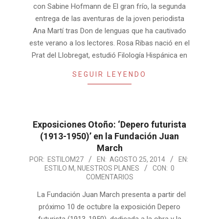
con Sabine Hofmann de El gran frío, la segunda
entrega de las aventuras de la joven periodista
Ana Martí tras Don de lenguas que ha cautivado
este verano a los lectores. Rosa Ribas nació en el
Prat del Llobregat, estudió Filología Hispánica en
SEGUIR LEYENDO
Exposiciones Otoño: ‘Depero futurista
(1913-1950)’ en la Fundación Juan
March
2014-
POR:
ESTILOM27
EN:
AGOSTO 25, 2014
EN:
ESTILO M
,
NUESTROS PLANES
CON:
0
08-
COMENTARIOS
25
La Fundación Juan March presenta a partir del
próximo 10 de octubre la exposición Depero