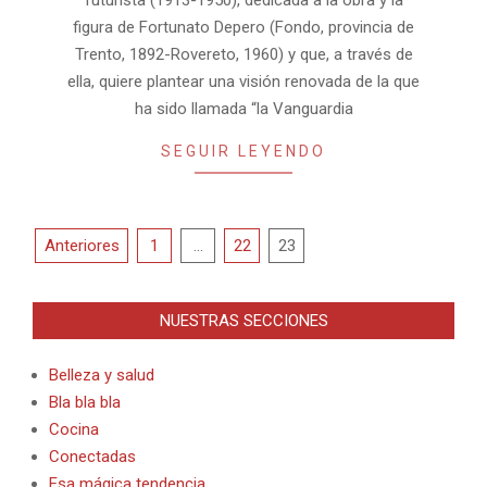
futurista (1913-1950), dedicada a la obra y la
figura de Fortunato Depero (Fondo, provincia de
Trento, 1892-Rovereto, 1960) y que, a través de
ella, quiere plantear una visión renovada de la que
ha sido llamada “la Vanguardia
SEGUIR LEYENDO
Paginación
Anteriores
1
…
22
23
de
entradas
NUESTRAS SECCIONES
Belleza y salud
Bla bla bla
Cocina
Conectadas
Esa mágica tendencia