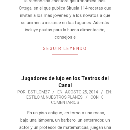
la reconocida escritora gastronómica Inés
Ortega, en el que publica Siruela 114 recetas que
invitan a los más jóvenes y a los novatos a que
se animen a iniciarse en los fogones. Además
incluye pautas para la buena alimentación,
consejos e
SEGUIR LEYENDO
Jugadores de lujo en los Teatros del
Canal
2014-
POR:
ESTILOM27
EN:
AGOSTO 25, 2014
EN:
ESTILO M
,
NUESTROS PLANES
CON:
0
08-
COMENTARIOS
25
En un piso antiguo, en torno a una mesa,
bajo una lámpara, un barbero, un enterrador, un
actor y un profesor de matemáticas, juegan una