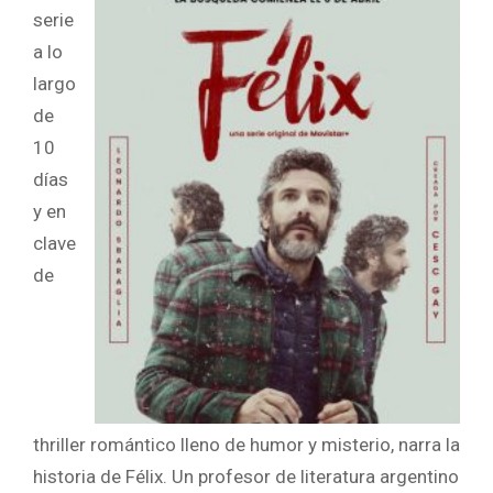
serie
a lo
largo
de
10
días
y en
clave
de
thriller romántico lleno de humor y misterio, narra la
historia de Félix. Un profesor de literatura argentino