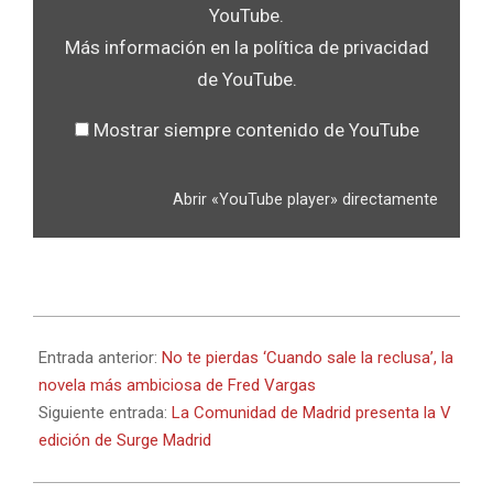
YouTube
YouTube.
Más información en la
política de privacidad
de YouTube
.
Mostrar siempre contenido de YouTube
Abrir «YouTube player» directamente
2018-
04-
Entrada anterior:
No te pierdas ‘Cuando sale la reclusa’, la
06
novela más ambiciosa de Fred Vargas
Siguiente entrada:
La Comunidad de Madrid presenta la V
edición de Surge Madrid