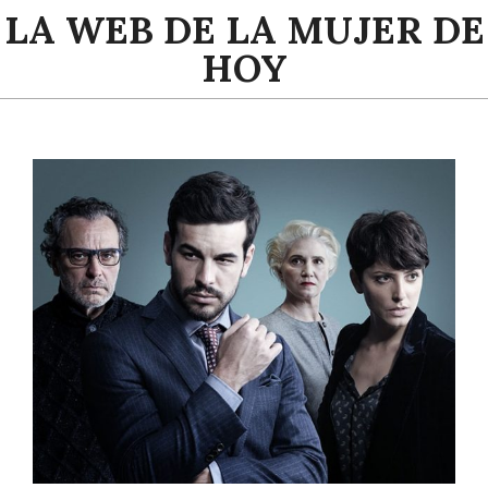
Saltar
LA WEB DE LA MUJER DE
al
HOY
contenido
Menú
de
navegación
principal