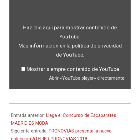
«YouTube
player»
desde
Haz clic aquí para mostrar contenido de
YouTube
YouTube.
Más información en la
política de privacidad
de YouTube
.
Mostrar siempre contenido de YouTube
Abrir «YouTube player» directamente
2017-
01-
Entrada anterior:
Llega el Concurso de Escaparates
11
MADRID ES MODA
Siguiente entrada:
PRONOVIAS presenta la nueva
colección ATELIER PRONOVIAS 2018