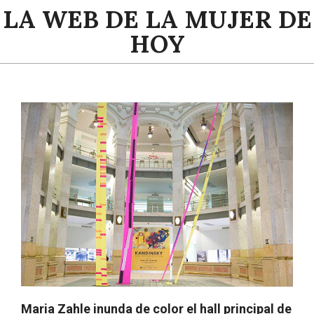
Saltar
LA WEB DE LA MUJER DE
al
HOY
contenido
Menú
de
navegación
principal
Maria Zahle inunda de color el hall principal de