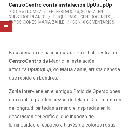
CentroCentro con la instalación UpUpUpUp
POR:
ESTILOM27
EN:
FEBRERO 13, 2016
EN:
NUESTROS PLANES
ETIQUETADO:
CENTROCENTRO
,
EXPOSICIONES
,
MARIA ZAHLE
CON:
0 COMENTARIOS
Esta semana se ha inaugurado en el hall central de
CentroCentro
de Madrid la instalación
artística
UpUpUpUp
, de
Maria Zahle
, artista danesa
que reside en Londres.
Zahle interviene en el antiguo Patio de Operaciones
con cuatro grandes piezas de tela de 9 a 16 metros
de longitud, pintadas a mano e inspiradas en la
decoración del edificio, que inundan de
luminosidad el espacio a través de colores rosas,