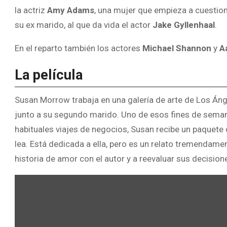
la actriz
Amy Adams
, una mujer que empieza a cuestio
su ex marido, al que da vida el actor
Jake Gyllenhaal
.
En el reparto también los actores
Michael Shannon
y
A
La película
Susan Morrow trabaja en una galería de arte de Los Ánge
junto a su segundo marido. Uno de esos fines de sema
habituales viajes de negocios, Susan recibe un paquete d
lea. Está dedicada a ella, pero es un relato tremendame
historia de amor con el autor y a reevaluar sus decisio
Mostrar
contenido
de
YouTube