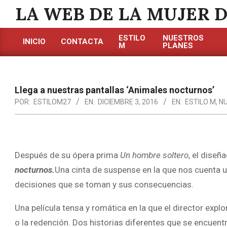
Saltar
LA WEB DE LA MUJER 
al
contenido
ESTILO
NUESTROS
INICIO
CONTACTA
M
PLANES
Menú
de
navegación
principal
Llega a nuestras pantallas ‘Animales nocturnos’
POR:
ESTILOM27
EN:
DICIEMBRE 3, 2016
EN:
ESTILO M
,
N
Después de su ópera prima
Un hombre soltero
, el diseñ
nocturnos.
Una cinta de
suspense en la que nos cuenta u
decisiones que se toman y sus consecuencias.
Una película tensa y romática en la que el director explo
o la redención. Dos historias diferentes que se encuentr