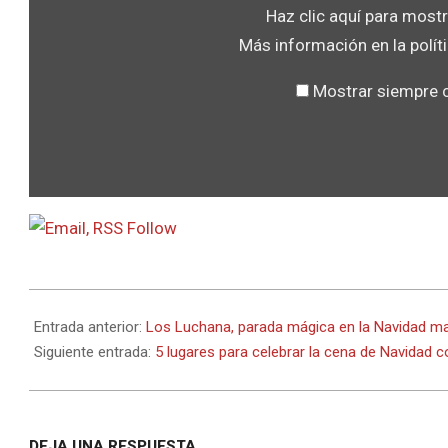
Haz clic aquí para most
Más información en la
polí
Mostrar siempre 
Follow
2016-
12-
Entrada anterior:
Los Luchana, parada mágica en la Navidad mad
03
Siguiente entrada:
5 lugares para celebrar la cena de Navidad 
DEJA UNA RESPUESTA