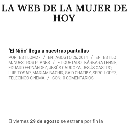
Saltar
LA WEB DE LA MUJER DE
al
HOY
contenido
Menú
de
navegación
‘El Niño’ llega a nuestras pantallas
principal
POR:
ESTILOM27
EN:
AGOSTO 26, 2014
EN:
ESTILO
M
,
NUESTROS PLANES
ETIQUETADO:
BÁRBARA LENNIE
,
EDUARD FERNÁNDEZ
,
JESÚS CARROZA
,
JESÚS CASTRO
,
LUIS TOSAR
,
MARIAM BACHIR
,
SAID CHATIBY
,
SERGI LÓPEZ
,
TELECINCO CINEMA
CON:
0 COMENTARIOS
El viernes
29 de agosto
se estrena por fin la