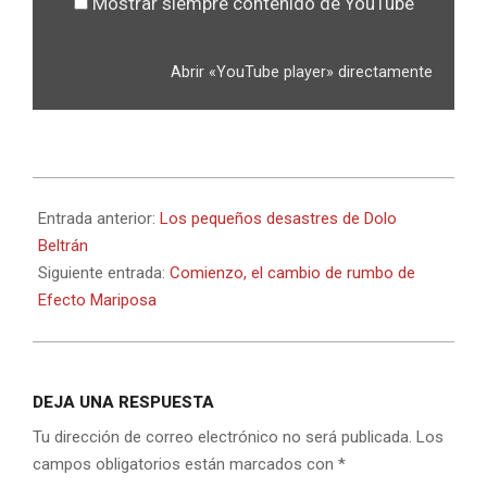
Mostrar siempre contenido de YouTube
Abrir «YouTube player» directamente
2014-
08-
Entrada anterior:
Los pequeños desastres de Dolo
26
Beltrán
Siguiente entrada:
Comienzo, el cambio de rumbo de
Efecto Mariposa
DEJA UNA RESPUESTA
Tu dirección de correo electrónico no será publicada.
Los
campos obligatorios están marcados con
*