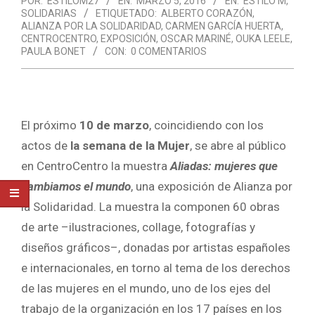
POR:
ESTILOM27
EN:
MARZO 5, 2016
EN:
ESTILO M
,
SOLIDARIAS
ETIQUETADO:
ALBERTO CORAZÓN
,
ALIANZA POR LA SOLIDARIDAD
,
CARMEN GARCÍA HUERTA
,
CENTROCENTRO
,
EXPOSICIÓN
,
OSCAR MARINÉ
,
OUKA LEELE
,
PAULA BONET
CON:
0 COMENTARIOS
El próximo
10 de marzo
, coincidiendo con los
actos de
la semana de la Mujer
, se abre al público
en CentroCentro la muestra
Aliadas: mujeres que
cambiamos el mundo
, una exposición de Alianza por
la Solidaridad. La muestra la componen 60 obras
de arte –ilustraciones, collage, fotografías y
diseños gráficos­–, donadas por artistas españoles
e internacionales, en torno al tema de los derechos
de las mujeres en el mundo, uno de los ejes del
trabajo de la organización en los 17 países en los