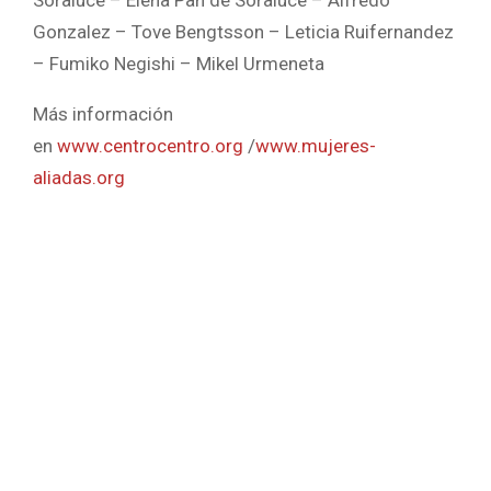
Soraluce – Elena Pan de Soraluce – Alfredo
Gonzalez – Tove Bengtsson – Leticia Ruifernandez
– Fumiko Negishi – Mikel Urmeneta
Más información
en
www.centrocentro.org
/
www.mujeres-
aliadas.org