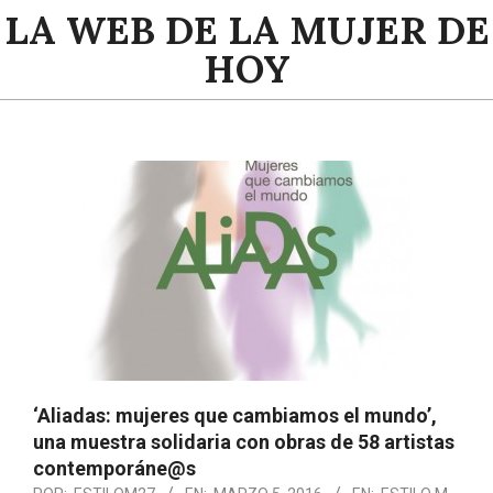
Saltar
LA WEB DE LA MUJER DE
al
HOY
contenido
Menú
de
navegación
principal
‘Aliadas: mujeres que cambiamos el mundo’,
una muestra solidaria con obras de 58 artistas
contemporáne@s