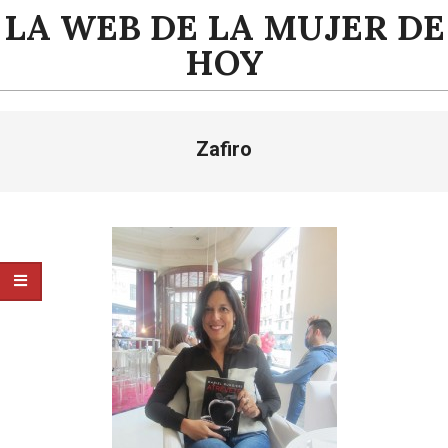
Saltar
LA WEB DE LA MUJER DE
al
HOY
contenido
Menú
Zafiro
de
navegación
principal