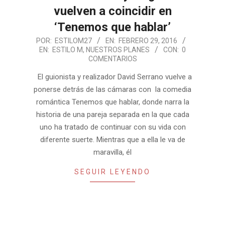
vuelven a coincidir en
‘Tenemos que hablar’
2016-
POR:
ESTILOM27
EN:
FEBRERO 29, 2016
EN:
ESTILO M
,
NUESTROS PLANES
CON:
0
02-
COMENTARIOS
29
El guionista y realizador David Serrano vuelve a
ponerse detrás de las cámaras con la comedia
romántica Tenemos que hablar, donde narra la
historia de una pareja separada en la que cada
uno ha tratado de continuar con su vida con
diferente suerte. Mientras que a ella le va de
maravilla, él
SEGUIR LEYENDO