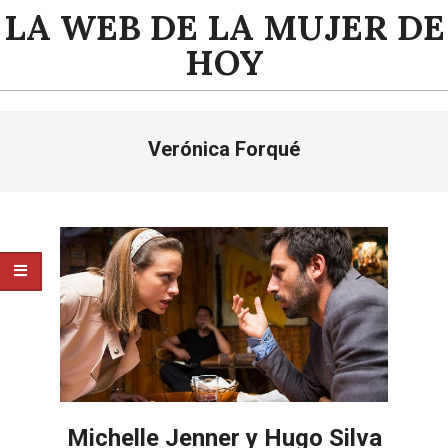
Saltar
LA WEB DE LA MUJER DE
al
HOY
contenido
Menú
Verónica Forqué
de
navegación
principal
Michelle Jenner y Hugo Silva