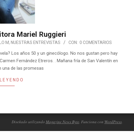
itora Mariel Ruggieri
LO M
,
NUESTRAS ENTREVISTAS
CON:
0 COMENTARIOS
vela? Los años 50 y un ginecólogo. No nos gustan pero hay
armen Fernández Etreros. . Mañana fría de San Valentín en
n una de las promesas
 LEYENDO
Diseñado utilizando
Magazine News Byte
. Funciona con
WordPress
.