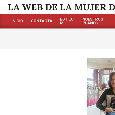
Saltar
LA WEB DE LA MUJER 
al
contenido
ESTILO
NUESTROS
INICIO
CONTACTA
M
PLANES
Menú
de
navegación
principal