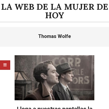
Saltar
LA WEB DE LA MUJER DE
al
HOY
contenido
Menú
Thomas Wolfe
de
navegación
principal
Llega a nuestras pantallas la