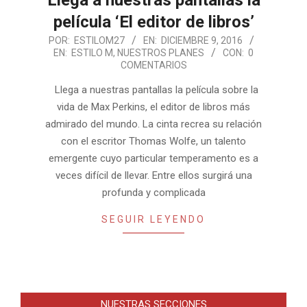
película ‘El editor de libros’
2016-
POR:
ESTILOM27
EN:
DICIEMBRE 9, 2016
EN:
ESTILO M
,
NUESTROS PLANES
CON:
0
12-
COMENTARIOS
09
Llega a nuestras pantallas la película sobre la
vida de Max Perkins, el editor de libros más
admirado del mundo. La cinta recrea su relación
con el escritor Thomas Wolfe, un talento
emergente cuyo particular temperamento es a
veces difícil de llevar. Entre ellos surgirá una
profunda y complicada
SEGUIR LEYENDO
NUESTRAS SECCIONES