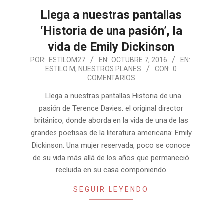
Llega a nuestras pantallas
‘Historia de una pasión’, la
vida de Emily Dickinson
2016-
POR:
ESTILOM27
EN:
OCTUBRE 7, 2016
EN:
ESTILO M
,
NUESTROS PLANES
CON:
0
10-
COMENTARIOS
07
Llega a nuestras pantallas Historia de una
pasión de Terence Davies, el original director
británico, donde aborda en la vida de una de las
grandes poetisas de la literatura americana: Emily
Dickinson. Una mujer reservada, poco se conoce
de su vida más allá de los años que permaneció
recluida en su casa componiendo
SEGUIR LEYENDO