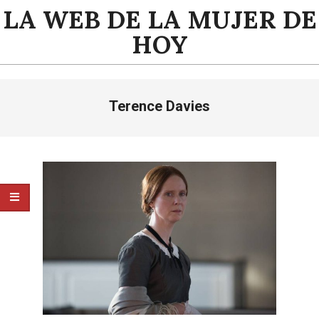
Saltar
LA WEB DE LA MUJER DE
al
HOY
contenido
Menú
Terence Davies
de
navegación
principal