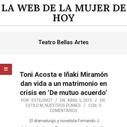
Saltar
LA WEB DE LA MUJER DE
al
HOY
contenido
Menú
Teatro Bellas Artes
de
navegación
principal
Toni Acosta e Iñaki Miramón
dan vida a un matrimonio en
crisis en ‘De mutuo acuerdo’
2015-
POR:
ESTILOM27
EN:
ABRIL 5, 2015
EN:
ESTILO M
,
NUESTROS PLANES
CON:
0
04-
COMENTARIOS
05
El dramaturgo y novelista Fernando J.