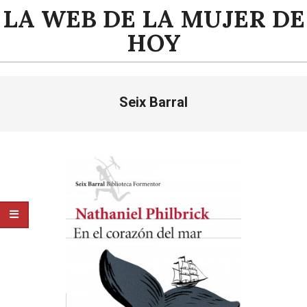
Saltar
LA WEB DE LA MUJER DE
al
HOY
contenido
Menú
Seix Barral
de
navegación
principal